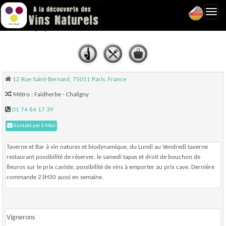
Toggl
ERETYK - Paris 11
navig
12 Rue Saint-Bernard, 75011 Paris, France
Métro : Faidherbe - Chaligny
01 74 64 17 39
Kontakt per E-Mail
Taverne et Bar à vin natures et biodynamique, du Lundi au Vendredi taverne
restaurant possibilité de réserver, le samedi tapas et droit de bouchon de
8euros sur le prix caviste, possibilité de vins à emporter au prix cave. Dernière
commande 23H30 aussi en semaine.
Vignerons