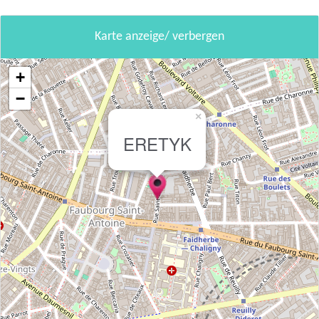
Karte anzeige/ verbergen
+
−
×
ERETYK