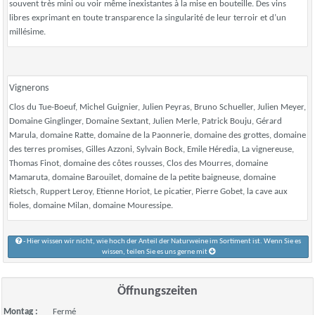
souvent très mini ou voir même inexistantes à la mise en bouteille. Des vins
libres exprimant en toute transparence la singularité de leur terroir et d’un
millésime.
Vignerons
Clos du Tue-Boeuf, Michel Guignier, Julien Peyras, Bruno Schueller, Julien Meyer,
Domaine Ginglinger, Domaine Sextant, Julien Merle, Patrick Bouju, Gérard
Marula, domaine Ratte, domaine de la Paonnerie, domaine des grottes, domaine
des terres promises, Gilles Azzoni, Sylvain Bock, Emile Héredia, La vignereuse,
Thomas Finot, domaine des côtes rousses, Clos des Mourres, domaine
Mamaruta, domaine Barouilet, domaine de la petite baigneuse, domaine
Rietsch, Ruppert Leroy, Etienne Horiot, Le picatier, Pierre Gobet, la cave aux
fioles, domaine Milan, domaine Mouressipe.
- Hier wissen wir nicht, wie hoch der Anteil der Naturweine im Sortiment ist. Wenn Sie es
wissen, teilen Sie es uns gerne mit
Öffnungszeiten
Montag :
Fermé