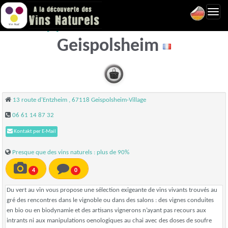
Toggl
Du Vert au Vin -
navig
Geispolsheim
13 route d'Entzheim , 67118 Geispolsheim-Village
06 61 14 87 32
Kontakt per E-Mail
Presque que des vins naturels : plus de 90%
4
0
Du vert au vin vous propose une sélection exigeante de vins vivants trouvés au
gré des rencontres dans le vignoble ou dans des salons : des vignes conduites
en bio ou en biodynamie et des artisans vignerons n’ayant pas recours aux
intrants ni aux manipulations oenologiques au chai avec des doses de soufre