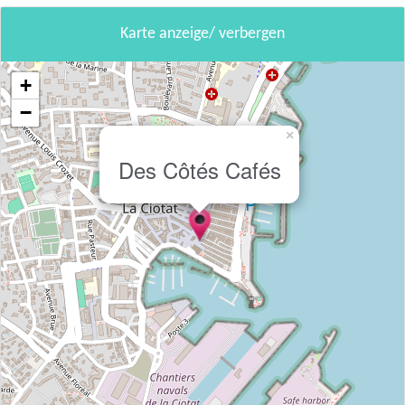
Karte anzeige/ verbergen
+
−
×
Des Côtés Cafés