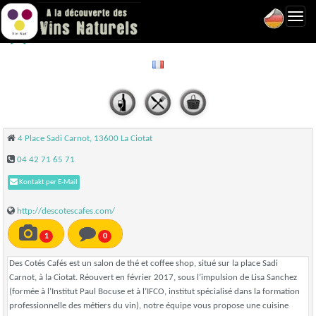
Toggl
Des Côtés Cafés - La Ciotat
navig
4 Place Sadi Carnot, 13600 La Ciotat
04 42 71 65 71
Kontakt per E-Mail
http://descotescafes.com/
1
0
Des Cotés Cafés est un salon de thé et coffee shop, situé sur la place Sadi
Carnot, à la Ciotat. Réouvert en février 2017, sous l’impulsion de Lisa Sanchez
(formée à l’Institut Paul Bocuse et à l’IFCO, institut spécialisé dans la formation
professionnelle des métiers du vin), notre équipe vous propose une cuisine