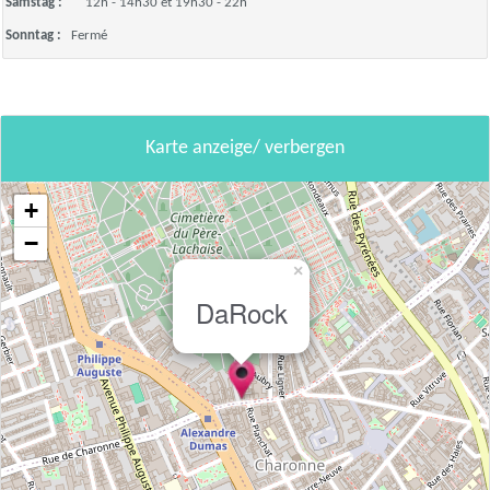
Samstag :
12h - 14h30 et 19h30 - 22h
Sonntag :
Fermé
Karte anzeige/ verbergen
+
−
×
DaRock