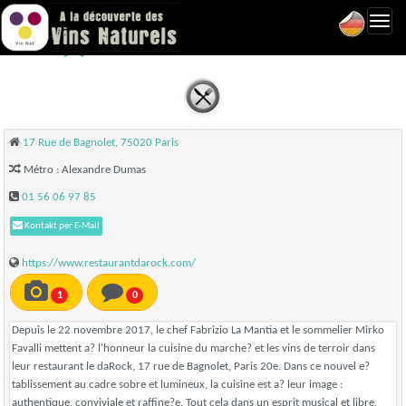
Toggl
DaRock - Paris 20
navig
17 Rue de Bagnolet, 75020 Paris
Métro : Alexandre Dumas
01 56 06 97 85
Kontakt per E-Mail
https://www.restaurantdarock.com/
1
0
Depuis le 22 novembre 2017, le chef Fabrizio La Mantia et le sommelier Mirko
Favalli mettent a? l'honneur la cuisine du marche? et les vins de terroir dans
leur restaurant le daRock, 17 rue de Bagnolet, Paris 20e. Dans ce nouvel e?
tablissement au cadre sobre et lumineux, la cuisine est a? leur image :
authentique, conviviale et raffine?e. Tout cela dans un esprit musical et libre,