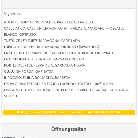
Vignerons
A TEMPS. SOMIAVINS. PENEDES. PARELLADA, XAREL.LO
CASEBIANCO. CASE. EMILIA ROMAGNA. MALVASIA, MARSANE, MOSCATEL
BLANCO, ORTRUGO
TUETS. CELLER TUETS TARRAGONA. PARELLADA
LUBIGO. CROCI EMILIA ROMAGNA. ORTRUGO (SPARKLING)
PRISE DE BEC.DOMAINE DE L´AUSSEIL COTES DE ROUSILLON. SYRAH.
LA DESPEINADA. TERRA ALTA. GARNATXA PELUDA
PORTES OBERTES. TERRA ALTA. GARNATXA NEGRA
GLULU. EMPORDA. GARNATXA
IL POGGIO. EMILIA ROMAGNA. BARBERA
DEDALO (ANCESTRAL). SELECCION LUCENDO. TOLEDO. 100% AIREN
FINS ALS KULLONS. FINCA PARERA. PENEDES. XAREL.LO, GARNACHA BLANCA,
SUMOLL
Hier gibt es vorwiegend Naturweine, zwischen 50 und 90% des Sortiments
Öffnungszeiten