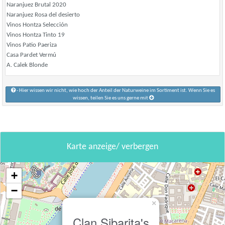
Naranjuez Brutal 2020
Naranjuez Rosa del desierto
Vinos Hontza Selección
Vinos Hontza Tinto 19
Vinos Patio Paeriza
Casa Pardet Vermú
A. Calek Blonde
- Hier wissen wir nicht, wie hoch der Anteil der Naturweine im Sortiment ist. Wenn Sie es
wissen, teilen Sie es uns gerne mit
Karte anzeige/ verbergen
+
−
×
Clan Sibarita's