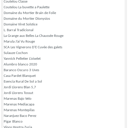
Coutelou Classe
Coutelou La buvette a Paulette
Domaine du Mortier Brain de Folie
Domaine du Mortier Dionysios
Domaine Viret Solstice
L. Barral Tradicional
La Grange aux Belles La Chaussée Rouge
Marula J’ai Vu Rouge
SCA Les Vignerons D’E Cuvée des galets
Sulauze Cochon
Yannick Pelletier L’oiselet
Alumbro blanco 2020
Baranco Oscuro 3 Uves
Casa Pardet Blanquet
Esencia Rural De Sol a Sol
Jordi Llorens Blan 5,7
Jordi Llorens Tossut
Marenas Bajo Velo
Marenas Mediacapa
Marenas Montepilas
Naranjuez Baco Perez
Pigar Blanco
Vinos Hontza Zuria