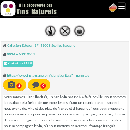
Toggl
Clan Sibarita's - Seville
navig
Calle San Esteban 17, 41003 Sevilla, Espagne
0034 6 60319511
Kontakt per E-Mail
https://www.instagram.com/clansibarita.s?r=nametag
2
0
Nous sommes Clan Sibarita’s, un bar à vin nature à Alfalfa, Séville. Nous sommes
le résultat de la fusion de nos expériences, étant un couple franco-espagnol,
nous avons des vins et des plats de France et d'Espagne . Nous vous proposons
un espace où vous pourrez passer un bon moment, partager, rire, crier, chanter,
découvrir et déguster des vins locaux et internationaux Nous avons des plats
pour accompagner le vin, où nous mettons en avant du fromage français