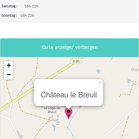
Samstag :
16h-22h
Sonntag :
16h-22h
Karte anzeige/ verbergen
+
−
×
Château le Breuil