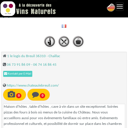
Toggl
Château le Breuil - Chaillac
navig
1 le logis du Breuil 36310 - Chaillac
06 73 91 86 09 - 06 74 16 86 45
Kontakt per E-Mail
https://www.chateaulebreuil.com/
0
0
Maison d'hôtes , table d'hôtes , cave à vin dans un site exceptionnel. Soirées
pizzas des fours à bois où menus de la cuisine du Château. Nous vous
accueillons aussi pour vos événements familiaux où entre amis. Evénements
professionnel et culturels, et possibilité de dormir sur place dans les chambres