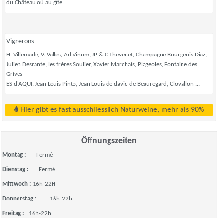
du Château où au gîte.
Vignerons
H. Villemade, V. Valles, Ad Vinum, JP & C Thevenet, Champagne Bourgeois Diaz,
Julien Desrante, les frères Soulier, Xavier Marchais, Plageoles, Fontaine des
Grives
ES d'AQUI, Jean Louis Pinto, Jean Louis de david de Beauregard, Clovallon ...
Hier gibt es fast ausschliesslich Naturweine, mehr als 90%
Öffnungszeiten
Montag :
Fermé
Dienstag :
Fermé
Mittwoch :
16h-22H
Donnerstag :
16h-22h
Freitag :
16h-22h