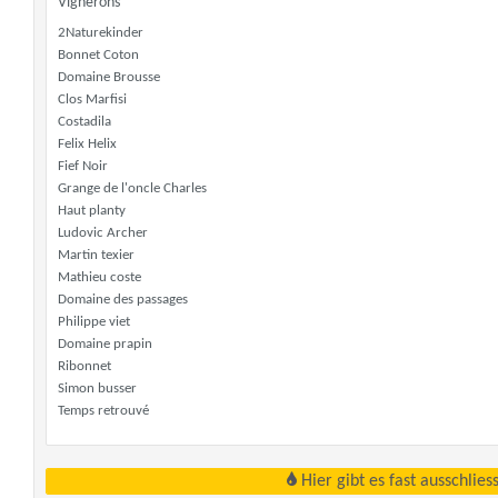
Vignerons
2Naturekinder
Bonnet Coton
Domaine Brousse
Clos Marfisi
Costadila
Felix Helix
Fief Noir
Grange de l'oncle Charles
Haut planty
Ludovic Archer
Martin texier
Mathieu coste
Domaine des passages
Philippe viet
Domaine prapin
Ribonnet
Simon busser
Temps retrouvé
Hier gibt es fast ausschlie