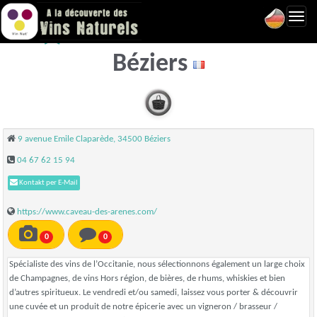
Toggl
Caveau des arènes -
navig
Béziers
9 avenue Emile Claparède, 34500 Béziers
04 67 62 15 94
Kontakt per E-Mail
https://www.caveau-des-arenes.com/
0
0
Spécialiste des vins de l’Occitanie, nous sélectionnons également un large choix
de Champagnes, de vins Hors région, de bières, de rhums, whiskies et bien
d’autres spiritueux. Le vendredi et/ou samedi, laissez vous porter & découvrir
une cuvée et un produit de notre épicerie avec un vigneron / brasseur /