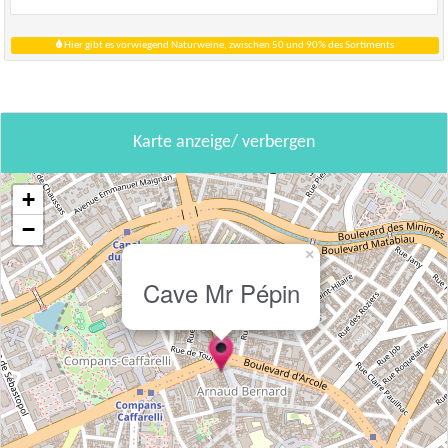
Hier gibt es vorwiegend Naturweine, zwischen 50 und 90% des Sortiments
Karte anzeige/ verbergen
+
−
×
Cave Mr Pépin