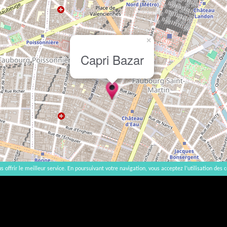
×
Capri Bazar
s offrir le meilleur service. En poursuivant votre navigation, vous acceptez l’utilisation des c
2007-2026 |
Startseite
|
Kontakt
|
AGB - Impressum
Der Verzehr von Alkohol ist gesundheitsschädlich, Verzehr in Maßen empfohlen | vinsnaturels | v3.1