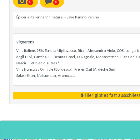
0
0
Épicerie italienne Vin naturel - Saké Panino Panino
Vignerons
Vins italiens 95% Tenuta Migliavacca, Ricci, Alessandro Viola, COS, Longaric
degli Ulivi, Cantina Iuli, Tenuta Croci, La Ragnaie, Montevertine, Piana dei 
Nasciri... et bien d'autres !
Vins français : Ormiale (Bordeaux), Frères Ozil (Ardèche Sud)
Saké : Jikon, Matsumoto, Aramasa...
Hier gibt es fast ausschlie