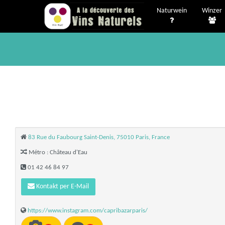
Naturwein
Winzer
83 Rue du Faubourg Saint-Denis, 75010 Paris, France
Métro : Château d'Eau
01 42 46 84 97
Kontakt per E-Mail
https://www.instagram.com/capribazarparis/