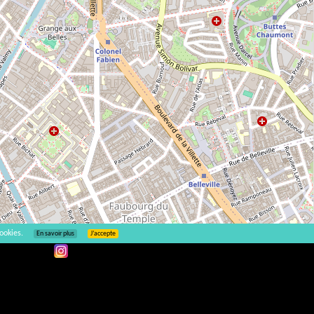
ookies.
En savoir plus
J’accepte
Leaflet
| ©
OpenStreetMap
2