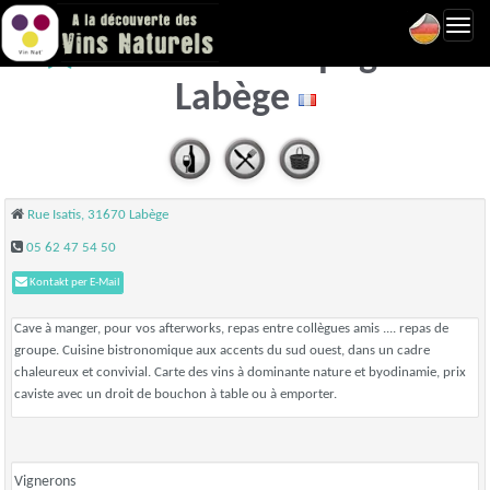
Toggl
Bistrot et Compagnie -
navig
Labège
Rue Isatis, 31670 Labège
05 62 47 54 50
Kontakt per E-Mail
Cave à manger, pour vos afterworks, repas entre collègues amis .... repas de
groupe. Cuisine bistronomique aux accents du sud ouest, dans un cadre
chaleureux et convivial. Carte des vins à dominante nature et byodinamie, prix
caviste avec un droit de bouchon à table ou à emporter.
Vignerons