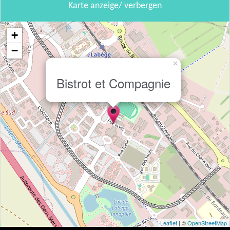
Karte anzeige/ verbergen
+
−
×
Bistrot et Compagnie
Leaflet
| ©
OpenStreetMap