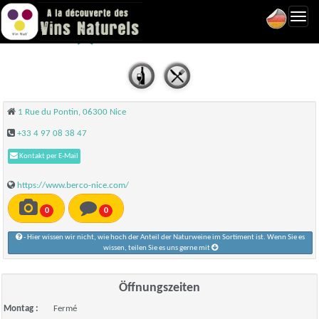
Toggl
Berco - Nice
navig
1 Rue du Pontin, 06300 Nice
+33 4 97 08 38 47
Kontakt per E-Mail
https://www.berco-nice.com/
0
0
- Hier wissen wir nicht, wie hoch der Anteil der Naturweine im Sortiment ist. Wenn Sie es
wissen, teilen Sie es uns gerne mit
Öffnungszeiten
Montag :
Fermé