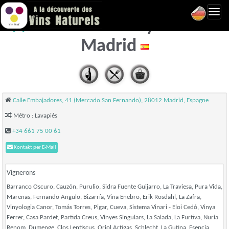
Toggl
Bendito. Vinos y Vinilos -
navig
Madrid
Calle Embajadores, 41 (Mercado San Fernando), 28012 Madrid, Espagne
Métro : Lavapiés
+34 661 75 00 61
Kontakt per E-Mail
Vignerons
Barranco Oscuro, Cauzón, Purulio, Sidra Fuente Guijarro, La Traviesa, Pura Vida,
Marenas, Fernando Angulo, Bizarría, Viña Enebro, Erik Rosdahl, La Zafra,
Vinyologia Canor, Tomás Torres, Pigar, Cueva, Sistema Vinari - Eloi Cedó, Vinya
Ferrer, Casa Pardet, Partida Creus, Vinyes Singulars, La Salada, La Furtiva, Nuria
Renom, Dumenge, Clos Lentiscus, Oriol Artigas, Schlecht, La Gutina, Esencia