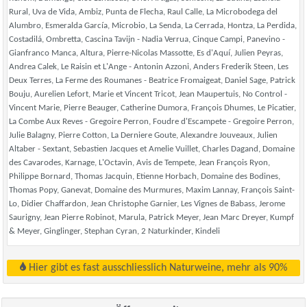
Rural, Uva de Vida, Ambiz, Punta de Flecha, Raul Calle, La Microbodega del
Alumbro, Esmeralda García, Microbio, La Senda, La Cerrada, Hontza, La Perdida,
Costadilá, Ombretta, Cascina Tavijn - Nadia Verrua, Cinque Campi, Panevino -
Gianfranco Manca, Altura, Pierre-Nicolas Massotte, Es d'Aquí, Julien Peyras,
Andrea Calek, Le Raisin et L'Ange - Antonin Azzoni, Anders Frederik Steen, Les
Deux Terres, La Ferme des Roumanes - Beatrice Fromaigeat, Daniel Sage, Patrick
Bouju, Aurelien Lefort, Marie et Vincent Tricot, Jean Maupertuis, No Control -
Vincent Marie, Pierre Beauger, Catherine Dumora, François Dhumes, Le Picatier,
La Combe Aux Reves - Gregoire Perron, Foudre d'Escampete - Gregoire Perron,
Julie Balagny, Pierre Cotton, La Derniere Goute, Alexandre Jouveaux, Julien
Altaber - Sextant, Sebastien Jacques et Amelie Vuillet, Charles Dagand, Domaine
des Cavarodes, Karnage, L'Octavin, Avis de Tempete, Jean François Ryon,
Philippe Bornard, Thomas Jacquin, Etienne Horbach, Domaine des Bodines,
Thomas Popy, Ganevat, Domaine des Murmures, Maxim Lannay, François Saint-
Lo, Didier Chaffardon, Jean Christophe Garnier, Les Vignes de Babass, Jerome
Saurigny, Jean Pierre Robinot, Marula, Patrick Meyer, Jean Marc Dreyer, Kumpf
& Meyer, Ginglinger, Stephan Cyran, 2 Naturkinder, Kindeli
Hier gibt es fast ausschliesslich Naturweine, mehr als 90%