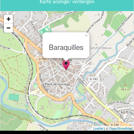
Karte anzeige/ verbergen
+
−
×
Baraquilles
Leaflet
| ©
OpenStreetMap