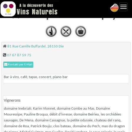
Toggl
Baraquilles - Die
navig
81 Rue Camille Buffardel, 26150 Die
07 67 87 59 75
Kontakt per E-Mail
Bar à vins, café, tapas, concert, piano bar
Vignerons
domaine Inebriati, Karim Vionnet, domaine Combe au Mas, Domaine
Mouressipe, Pauline Broqua, débit d'ivresse, domaine Beirieu, les orchidées
sauvages, De Mena, domaine Cassagnas, la petite odyssée, chateau del ranq,
domaine de Roa, Patrick Bouju, clos bateau, domaine du Pech, mas du dragon