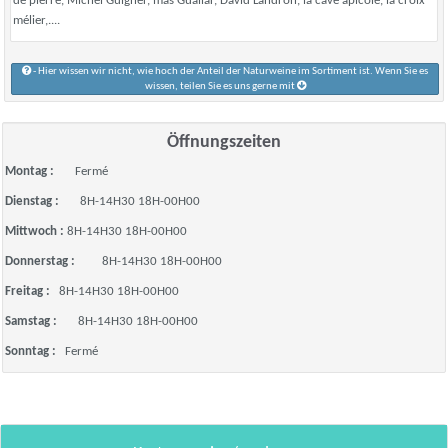
de pierre, Michel Guigner, mas Guallar, David Landron, la cave apicole, la croix
mélier,....
- Hier wissen wir nicht, wie hoch der Anteil der Naturweine im Sortiment ist. Wenn Sie es
wissen, teilen Sie es uns gerne mit
Öffnungszeiten
Montag :
Fermé
Dienstag :
8H-14H30 18H-00H00
Mittwoch :
8H-14H30 18H-00H00
Donnerstag :
8H-14H30 18H-00H00
Freitag :
8H-14H30 18H-00H00
Samstag :
8H-14H30 18H-00H00
Sonntag :
Fermé