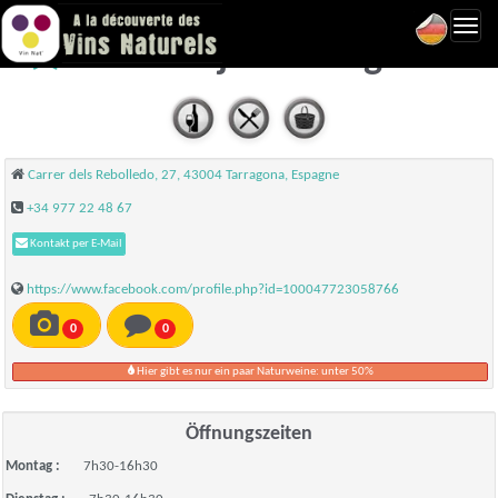
Toggl
Bar Cortijo - Tarragona
navig
Carrer dels Rebolledo, 27, 43004 Tarragona, Espagne
+34 977 22 48 67
Kontakt per E-Mail
https://www.facebook.com/profile.php?id=100047723058766
0
0
Hier gibt es nur ein paar Naturweine: unter 50%
Öffnungszeiten
Montag :
7h30-16h30