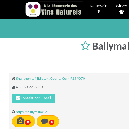
Naturwein
Winzer
Ballymal
Shanagarry, Midleton, County Cork P25 Y070
+353 21 4652531
Kontakt per E-Mail
https://ballymaloe.ie/
0
0