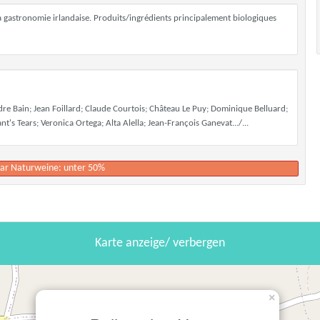
 la gastronomie irlandaise. Produits/ingrédients principalement biologiques
ndre Bain; Jean Foillard; Claude Courtois; Château Le Puy; Dominique Belluard;
s Tears; Veronica Ortega; Alta Alella; Jean-François Ganevat.../...
paar Naturweine: unter 50%
Karte anzeige/ verbergen
×