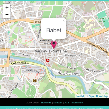
+
−
×
Babet
Leaflet
| ©
OpenStreetMap
2007-2026 |
Startseite
|
Kontakt
|
AGB - Impressum
Der Verzehr von Alkohol ist gesundheitsschädlich, Verzehr in Maßen empfohlen |