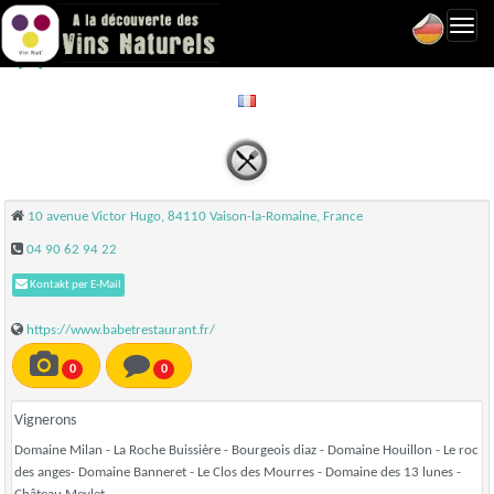
Toggl
Babet - Vaison la Romaine
navig
10 avenue Victor Hugo, 84110 Vaison-la-Romaine, France
04 90 62 94 22
Kontakt per E-Mail
https://www.babetrestaurant.fr/
0
0
Vignerons
Domaine Milan - La Roche Buissière - Bourgeois diaz - Domaine Houillon - Le roc
des anges- Domaine Banneret - Le Clos des Mourres - Domaine des 13 lunes -