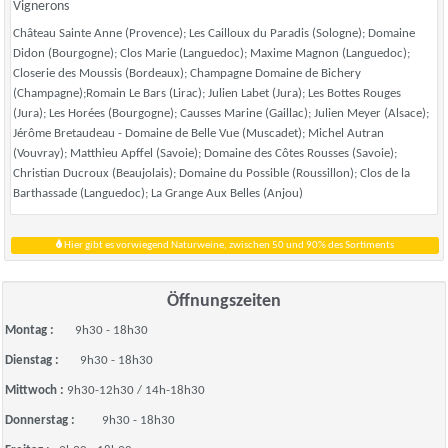
Vignerons
Château Sainte Anne (Provence); Les Cailloux du Paradis (Sologne); Domaine
Didon (Bourgogne); Clos Marie (Languedoc); Maxime Magnon (Languedoc);
Closerie des Moussis (Bordeaux); Champagne Domaine de Bichery
(Champagne);Romain Le Bars (Lirac); Julien Labet (Jura); Les Bottes Rouges
(Jura); Les Horées (Bourgogne); Causses Marine (Gaillac); Julien Meyer (Alsace);
Jérôme Bretaudeau - Domaine de Belle Vue (Muscadet); Michel Autran
(Vouvray); Matthieu Apffel (Savoie); Domaine des Côtes Rousses (Savoie);
Christian Ducroux (Beaujolais); Domaine du Possible (Roussillon); Clos de la
Barthassade (Languedoc); La Grange Aux Belles (Anjou)
Hier gibt es vorwiegend Naturweine, zwischen 50 und 90% des Sortiments
Öffnungszeiten
Montag :
9h30 - 18h30
Dienstag :
9h30 - 18h30
Mittwoch :
9h30-12h30 / 14h-18h30
Donnerstag :
9h30 - 18h30