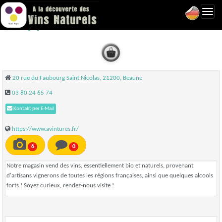
Toggl
Avintures - Beaune
navig
20 rue du Faubourg Saint Nicolas, 21200, Beaune
03 80 24 65 74
Kontakt per E-Mail
https://www.avintures.fr/
6
0
Notre magasin vend des vins, essentiellement bio et naturels, provenant
d'artisans vignerons de toutes les régions françaises, ainsi que quelques alcools
forts ! Soyez curieux, rendez-nous visite !