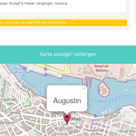
anger, Kumpf & Meyer, Ginglinger, Ganevat
e, zwischen 50 und 90% des Sortiments
Karte anzeige/ verbergen
×
Augustin