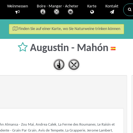
Weinmessen
Boire - Manger - Acheter
Karte
Kontakt
Finden Sie auf einer Karte, wo Sie Naturweine trinken können
Augustin - Mahón
 John Almansa - Zou Mai, Andrea Calek, La Ferme des Roumanes, Le Raisin et
dente - Grain Par Grain, Avis de Tempete, La Grapperie, Jerome Lambert,