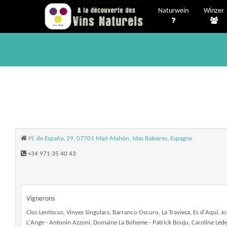
Naturwein
Winzer
Pl. de España, 29, 07701 Maó-Mahón, Islas Baleares, Espagne
+34 971 35 40 43
Vignerons
Clos Lentiscus, Vinyes Singulars, Barranco Oscuro, La Traviesa, Es d'Aquí,
L'Ange - Antonin Azzoni, Domaine La Boheme - Patrick Bouju, Caroline Lede