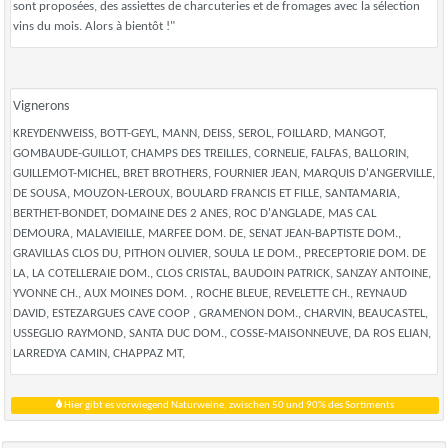
sont proposées, des assiettes de charcuteries et de fromages avec la sélection
vins du mois. Alors à bientôt !"
Vignerons
KREYDENWEISS, BOTT-GEYL, MANN, DEISS, SEROL, FOILLARD, MANGOT,
GOMBAUDE-GUILLOT, CHAMPS DES TREILLES, CORNELIE, FALFAS, BALLORIN,
GUILLEMOT-MICHEL, BRET BROTHERS, FOURNIER JEAN, MARQUIS D'ANGERVILLE,
DE SOUSA, MOUZON-LEROUX, BOULARD FRANCIS ET FILLE, SANTAMARIA,
BERTHET-BONDET, DOMAINE DES 2 ANES, ROC D'ANGLADE, MAS CAL
DEMOURA, MALAVIEILLE, MARFEE DOM. DE, SENAT JEAN-BAPTISTE DOM.,
GRAVILLAS CLOS DU, PITHON OLIVIER, SOULA LE DOM., PRECEPTORIE DOM. DE
LA, LA COTELLERAIE DOM., CLOS CRISTAL, BAUDOIN PATRICK, SANZAY ANTOINE,
YVONNE CH., AUX MOINES DOM. , ROCHE BLEUE, REVELETTE CH., REYNAUD
DAVID, ESTEZARGUES CAVE COOP , GRAMENON DOM., CHARVIN, BEAUCASTEL,
USSEGLIO RAYMOND, SANTA DUC DOM., COSSE-MAISONNEUVE, DA ROS ELIAN,
LARREDYA CAMIN, CHAPPAZ MT,
Hier gibt es vorwiegend Naturweine, zwischen 50 und 90% des Sortiments