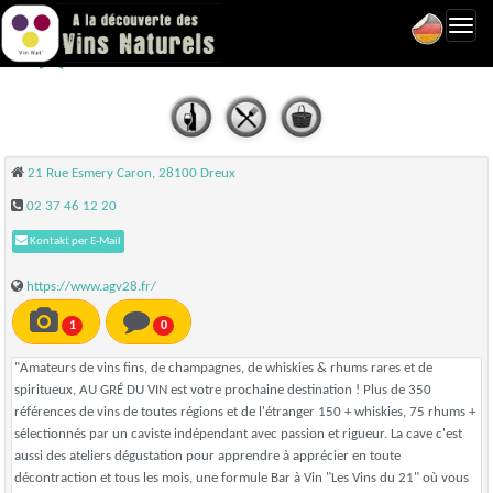
Toggl
Au Gré du Vin - Dreux
navig
21 Rue Esmery Caron, 28100 Dreux
02 37 46 12 20
Kontakt per E-Mail
https://www.agv28.fr/
1
0
"Amateurs de vins fins, de champagnes, de whiskies & rhums rares et de
spiritueux, AU GRÉ DU VIN est votre prochaine destination ! Plus de 350
références de vins de toutes régions et de l'étranger 150 + whiskies, 75 rhums +
sélectionnés par un caviste indépendant avec passion et rigueur. La cave c'est
aussi des ateliers dégustation pour apprendre à apprécier en toute
décontraction et tous les mois, une formule Bar à Vin "Les Vins du 21" où vous