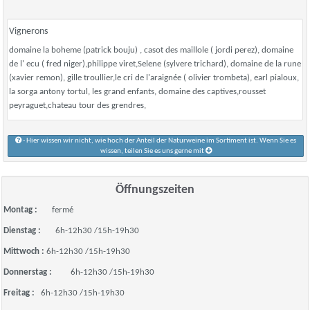
Vignerons
domaine la boheme (patrick bouju) , casot des maillole ( jordi perez), domaine
de l' ecu ( fred niger),philippe viret,Selene (sylvere trichard), domaine de la rune
(xavier remon), gille troullier,le cri de l'araignée ( olivier trombeta), earl pialoux,
la sorga antony tortul, les grand enfants, domaine des captives,rousset
peyraguet,chateau tour des grendres,
- Hier wissen wir nicht, wie hoch der Anteil der Naturweine im Sortiment ist. Wenn Sie es
wissen, teilen Sie es uns gerne mit
Öffnungszeiten
Montag :
fermé
Dienstag :
6h-12h30 /15h-19h30
Mittwoch :
6h-12h30 /15h-19h30
Donnerstag :
6h-12h30 /15h-19h30
Freitag :
6h-12h30 /15h-19h30