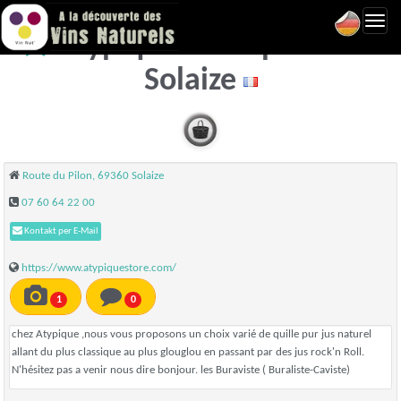
Toggl
Atypique concept store -
navig
Solaize
Route du Pilon, 69360 Solaize
07 60 64 22 00
Kontakt per E-Mail
https://www.atypiquestore.com/
1
0
chez Atypique ,nous vous proposons un choix varié de quille pur jus naturel
allant du plus classique au plus glouglou en passant par des jus rock'n Roll.
N'hésitez pas a venir nous dire bonjour. les Buraviste ( Buraliste-Caviste)