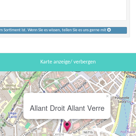
im Sortiment ist. Wenn Sie es wissen, teilen Sie es uns gerne mit
Karte anzeige/ verbergen
×
Allant Droit Allant Verre