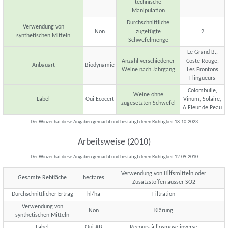
technische
Manipulation
Durchschnittliche
Verwendung von
Non
zugefügte
2
synthetischen Mitteln
Schwefelmenge
Le Grand B.,
Anzahl verschiedener
Coste Rouge,
Anbauart
Biodynamie
Weine nach Jahrgang
Les Frontons
Flingueurs
Colombulle,
Weine ohne
Label
Oui Ecocert
Vinum, Solaire,
zugesetzten Schwefel
A Fleur de Peau
Der Winzer hat diese Angaben gemacht und bestätigt deren Richtigkeit 18-10-2023
Arbeitsweise (2010)
Der Winzer hat diese Angaben gemacht und bestätigt deren Richtigkeit 12-09-2010
Verwendung von Hilfsmitteln oder
Gesamte Rebfläche
hectares
Zusatzstoffen ausser SO2
Durchschnittlicher Ertrag
hl/ha
Filtration
Verwendung von
Non
Klärung
synthetischen Mitteln
Label
Oui AB
Recours à l'osmose inverse