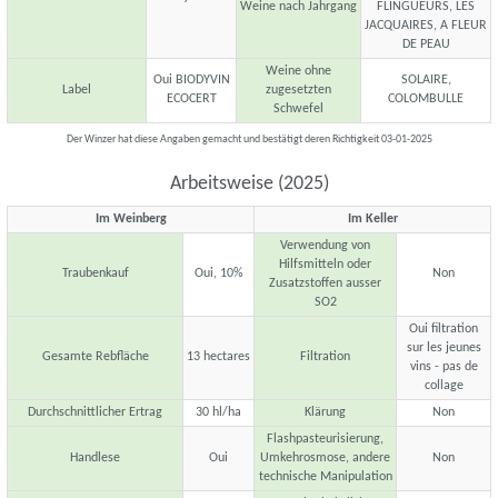
Weine nach Jahrgang
FLINGUEURS, LES
JACQUAIRES, A FLEUR
DE PEAU
Weine ohne
Oui BIODYVIN
SOLAIRE,
Label
zugesetzten
ECOCERT
COLOMBULLE
Schwefel
Der Winzer hat diese Angaben gemacht und bestätigt deren Richtigkeit 03-01-2025
Arbeitsweise (2025)
Im Weinberg
Im Keller
Verwendung von
Hilfsmitteln oder
Traubenkauf
Oui, 10%
Non
Zusatzstoffen ausser
SO2
Oui filtration
sur les jeunes
Gesamte Rebfläche
13 hectares
Filtration
vins - pas de
collage
Durchschnittlicher Ertrag
30 hl/ha
Klärung
Non
Flashpasteurisierung,
Handlese
Oui
Umkehrosmose, andere
Non
technische Manipulation