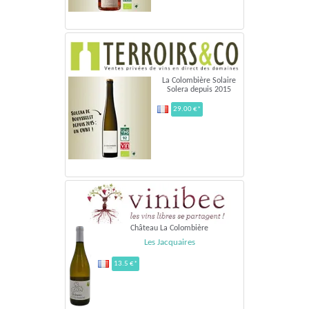
La Colombière Solaire
Solera depuis 2015
29.00 €*
Château La Colombière
Les Jacquaires
13.5 €*