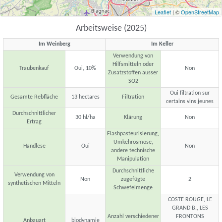
Leaflet
| ©
OpenStreetMap
Arbeitsweise (2025)
Im Weinberg
Im Keller
Verwendung von
Hilfsmitteln oder
Traubenkauf
Oui, 10%
Non
Zusatzstoffen ausser
SO2
Oui filtration sur
Gesamte Rebfläche
13 hectares
Filtration
certains vins jeunes
Durchschnittlicher
30 hl/ha
Klärung
Non
Ertrag
Flashpasteurisierung,
Umkehrosmose,
Handlese
Oui
Non
andere technische
Manipulation
Durchschnittliche
Verwendung von
Non
zugefügte
2
synthetischen Mitteln
Schwefelmenge
COSTE ROUGE, LE
GRAND B., LES
Anzahl verschiedener
FRONTONS
Anbauart
biodynamie