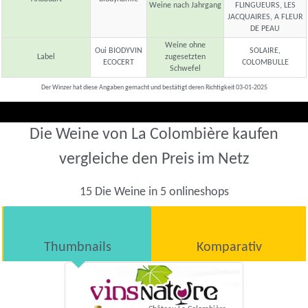
Weine nach Jahrgang
FLINGUEURS, LES
JACQUAIRES, A FLEUR
DE PEAU
Weine ohne
Oui BIODYVIN
SOLAIRE,
Label
zugesetzten
ECOCERT
COLOMBULLE
Schwefel
Der Winzer hat diese Angaben gemacht und bestätigt deren Richtigkeit 03-01-2025
Die Weine von La Colombière kaufen
vergleiche den Preis im Netz
15 Die Weine in 5 onlineshops
Thumbnails
Komparativ