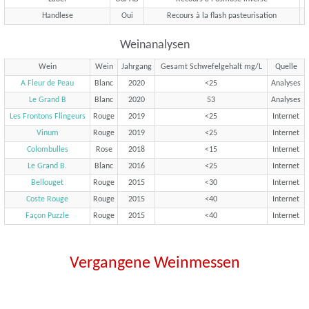
Handlese
Oui
Recours à la flash pasteurisation
Weinanalysen
Wein
Wein
Jahrgang
Gesamt Schwefelgehalt mg/L
Quelle
A Fleur de Peau
Blanc
2020
<25
Analyses
Le Grand B
Blanc
2020
53
Analyses
Les Frontons Flingeurs
Rouge
2019
<25
Internet
Vinum
Rouge
2019
<25
Internet
Colombulles
Rose
2018
<15
Internet
Le Grand B.
Blanc
2016
<25
Internet
Bellouget
Rouge
2015
<30
Internet
Coste Rouge
Rouge
2015
<40
Internet
Façon Puzzle
Rouge
2015
<40
Internet
Vergangene Weinmessen