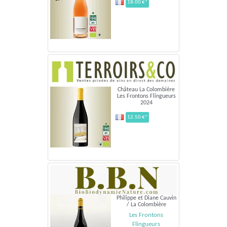
18.00 €*
Château La Colombière
Les Frontons Flingueurs
2024
12.50 €*
Philippe et Diane Cauvin
/ La Colombière
Les Frontons
Flingueurs