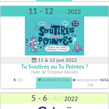
11 - 12
JUNI
2022
11 & 12 juni 2022
Tu Soutires ou Tu Pointes ?
Halle de Trespoux-Rassiels
15€
Ausführliche Liste
Seite gesehen
3654
mal
5 - 6
MÄRZ
2022