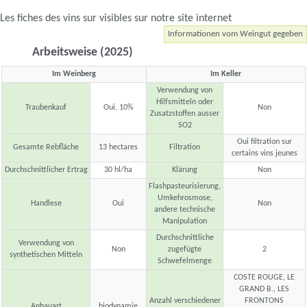
Les fiches des vins sur visibles sur notre site internet
Informationen vom Weingut gegeben
Arbeitsweise (2025)
Im Weinberg
Im Keller
Verwendung von
Hilfsmitteln oder
Traubenkauf
Oui, 10%
Non
Zusatzstoffen ausser
SO2
Oui filtration sur
Gesamte Rebfläche
13 hectares
Filtration
certains vins jeunes
Durchschnittlicher Ertrag
30 hl/ha
Klärung
Non
Flashpasteurisierung,
Umkehrosmose,
Handlese
Oui
Non
andere technische
Manipulation
Durchschnittliche
Verwendung von
Non
zugefügte
2
synthetischen Mitteln
Schwefelmenge
COSTE ROUGE, LE
GRAND B., LES
Anzahl verschiedener
FRONTONS
Anbauart
biodynamie