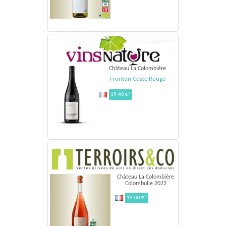
Château La Colombière
Fronton Coste Rouge
19,40 €*
Château La Colombière
Colombulle 2022
15.00 €*