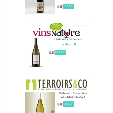
13,50 €*
Château La Colombière
Le Grand B
27,00 €*
Château La Colombière
Les Jacquaires 2025
14.00 €*