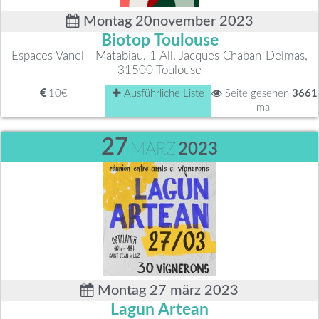
Montag 20november 2023
Biotop Toulouse
Espaces Vanel - Matabiau, 1 All. Jacques Chaban-Delmas,
31500 Toulouse
10€
Ausführliche Liste
Seite gesehen
3661
mal
27
MÄRZ
2023
Montag 27 märz 2023
Lagun Artean