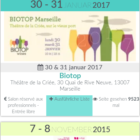
30 - 31
JANUAR
2017
30 & 31 januar 2017
Biotop
Théâtre de la Criée, 30 Quai de Rive Neuve, 13007
Marseille
Salon réservé aux
Ausführliche Liste
Seite gesehen
9523
professionnels -
mal
Entrée libre
7 - 8
NOVEMBER
2015