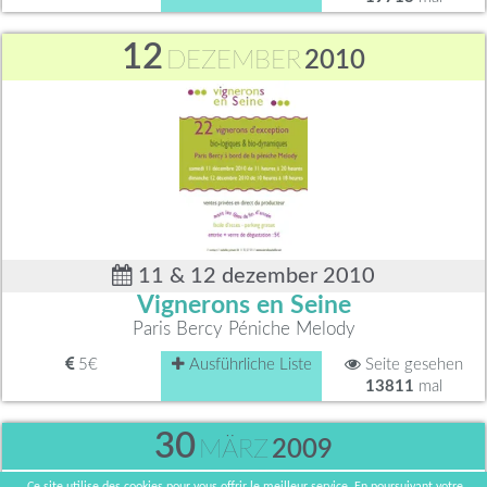
12
DEZEMBER
2010
11 & 12 dezember 2010
Vignerons en Seine
Paris Bercy Péniche Melody
5€
Ausführliche Liste
Seite gesehen
13811
mal
30
MÄRZ
2009