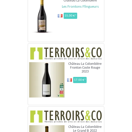
Château La Colombière
Les Frontons Flingueurs
15,00 €*
Château La Colombière
Fronton Coste Rouge
2023
17.00 €*
Château La Colombière
Le Grand B 2022