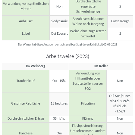
Durchschnittliche
Verwendung von synthetischen
Non
zugefügte
2
Mitteln
Schwefelmenge
Anzahl verschiedener
Anbauart
biodynamie
Coste Rouge
Weine nach Jahrgang
Weine ohne zugesetzten
Label
Oui Ecocert
2
Schwefel
Der Winzer hat diese Angaben gemacht und bestätigt deren Richtigkeit 02-01-2025
Arbeitsweise (2023)
Im Weinberg
Im Keller
Verwendung von
Hilfsmitteln oder
Traubenkauf
Oui, 15%
Non
Zusatzstoffen ausser
SO2
Oui Sur jeunes
vins si sucrés
Gesamte Rebfläche
15 hectares
Filtration
résiduels
>1.5g/l
Durchschnittlicher Ertrag
35 hl/ha
Klärung
Non
Flashpasteurisierung,
Umkehrosmose, andere
Handlese
Oui
Non