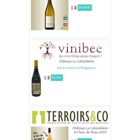
24.00 €*
Château La Colombière
Les Frontons Flingueurs
13.5 €*
Château La Colombière
A Fleur de Peau 2019