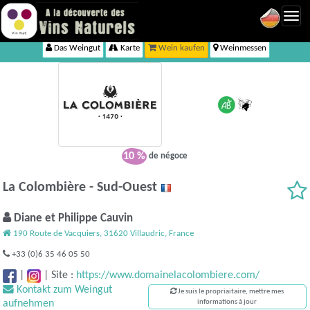
Toggl
navig
Das Weingut
Karte
Wein kaufen
Weinmessen
10 %
de négoce
La Colombière - Sud-Ouest
Diane et Philippe Cauvin
190 Route de Vacquiers, 31620 Villaudric, France
+33 (0)6 35 46 05 50
|
|
Site :
https://www.domainelacolombiere.com/
Kontakt zum Weingut
Je suis le propriaitaire, mettre mes
aufnehmen
informations à jour