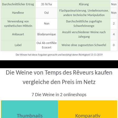
Durchschnittlicher Ertrag
35 hl/ha
Klärung
Non
Flashpasteurisierung, Umkehrosmose,
Handlese
Oui
Non
andere technische Manipulation
Verwendung von
Durchschnittliche zugefügte
Non
2
synthetischen Mitteln
Schwefelmenge
Anzahl verschiedener Weine nach
Anbauart
Biodynamique
4
Jahrgang
Oui Ab certifiée
Label
Weine ohne zugesetzten Schwefel
0
Ecocert
Der Winzer hat diese Angaben gemacht und bestätigt deren Richtigkeit 13-11-2019
Die Weine von Temps des Rêveurs kaufen
vergleiche den Preis im Netz
7 Die Weine in 2 onlineshops
Thumbnails
Komparativ