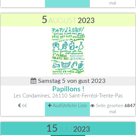
mal
5
AUGUST
2023
Samstag 5 von gust 2023
Papillons !
Les Condamines, 26110 Saint-Ferréol-Trente-Pas
6€
Ausführliche Liste
Seite gesehen
6847
mal
15
JULI
2023