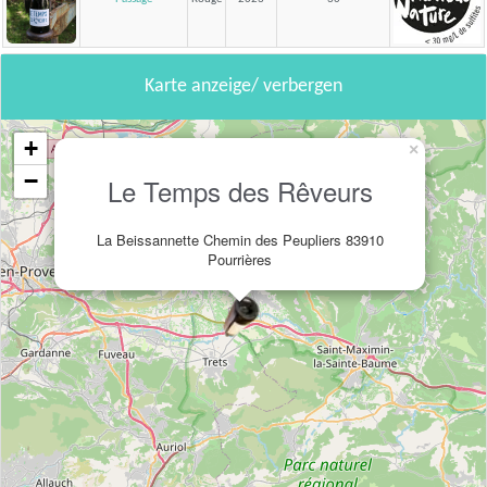
Karte anzeige/ verbergen
+
×
−
Le Temps des Rêveurs
La Beissannette Chemin des Peupliers 83910
Pourrières