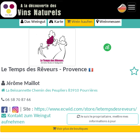
Toggl
navig
Das Weingut
Karte
Wein kaufen
Weinmessen
Le Temps des Rêveurs - Provence
Jérôme Maillot
La Beissannette Chemin des Peupliers 83910 Pourrières
06 58 70 87 66
|
|
Site :
https://www.ecwid.com/store/letempsdesreveurs/
Kontakt zum Weingut
Je suis le propriaitaire, mettre mes
aufnehmen
informations à jour
Voir plus de boutiques