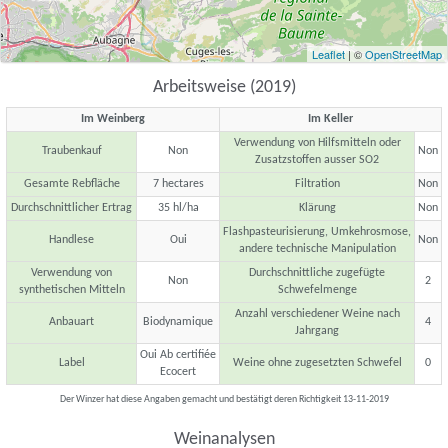
Leaflet
| ©
OpenStreetMap
Arbeitsweise (2019)
Im Weinberg
Im Keller
Verwendung von Hilfsmitteln oder
Traubenkauf
Non
Non
Zusatzstoffen ausser SO2
Gesamte Rebfläche
7 hectares
Filtration
Non
Durchschnittlicher Ertrag
35 hl/ha
Klärung
Non
Flashpasteurisierung, Umkehrosmose,
Handlese
Oui
Non
andere technische Manipulation
Verwendung von
Durchschnittliche zugefügte
Non
2
synthetischen Mitteln
Schwefelmenge
Anzahl verschiedener Weine nach
Anbauart
Biodynamique
4
Jahrgang
Oui Ab certifiée
Label
Weine ohne zugesetzten Schwefel
0
Ecocert
Der Winzer hat diese Angaben gemacht und bestätigt deren Richtigkeit 13-11-2019
Weinanalysen