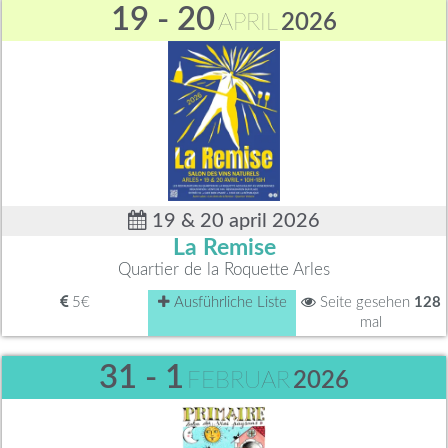
19 - 20
APRIL
2026
19 & 20 april 2026
La Remise
Quartier de la Roquette Arles
5€
Ausführliche Liste
Seite gesehen
128
mal
31 - 1
FEBRUAR
2026