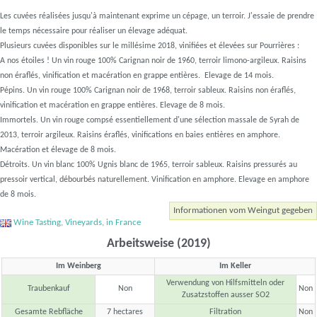
Les cuvées réalisées jusqu'à maintenant exprime un cépage, un terroir. J'essaie de prendre
le temps nécessaire pour réaliser un élevage adéquat.
Plusieurs cuvées disponibles sur le millésime 2018, vinifiées et élevées sur Pourrières :
A nos étoiles ! Un vin rouge 100% Carignan noir de 1960, terroir limono-argileux. Raisins
non éraflés, vinification et macération en grappe entières. Elevage de 14 mois.
Pépins. Un vin rouge 100% Carignan noir de 1968, terroir sableux. Raisins non éraflés,
vinification et macération en grappe entières. Elevage de 8 mois.
Immortels. Un vin rouge compsé essentiellement d'une sélection massale de Syrah de
2013, terroir argileux. Raisins éraflés, vinifications en baies entières en amphore.
Macération et élevage de 8 mois.
Détroits. Un vin blanc 100% Ugnis blanc de 1965, terroir sableux. Raisins pressurés au
pressoir vertical, débourbés naturellement. Vinification en amphore. Elevage en amphore
de 8 mois.
Informationen vom Weingut gegeben
Wine Tasting, Vineyards, in France
Arbeitsweise (2019)
Im Weinberg
Im Keller
Verwendung von Hilfsmitteln oder
Traubenkauf
Non
Non
Zusatzstoffen ausser SO2
Gesamte Rebfläche
7 hectares
Filtration
Non