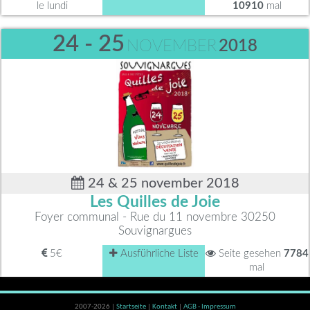
le lundi
10910
mal
24 - 25
NOVEMBER
2018
24 & 25 november 2018
Les Quilles de Joie
Foyer communal - Rue du 11 novembre 30250
Souvignargues
5€
Ausführliche Liste
Seite gesehen
7784
mal
2007-2026 |
Startseite
|
Kontakt
|
AGB - Impressum