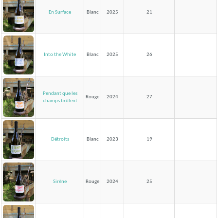
En Surface
Blanc
2025
21
Into the White
Blanc
2025
26
Pendant que les
Rouge
2024
27
champs brûlent
Détroits
Blanc
2023
19
Sirène
Rouge
2024
25