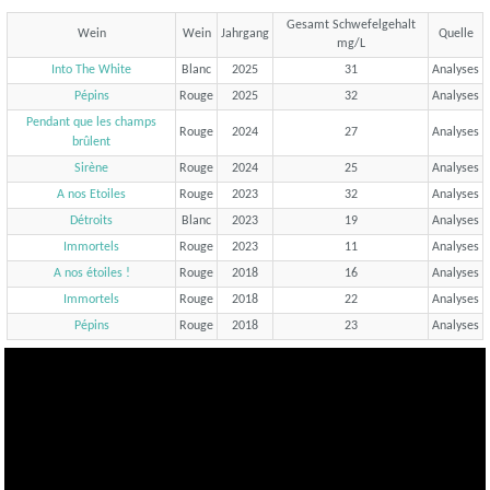
Gesamt Schwefelgehalt
Wein
Wein
Jahrgang
Quelle
mg/L
Into The White
Blanc
2025
31
Analyses
Pépins
Rouge
2025
32
Analyses
Pendant que les champs
Rouge
2024
27
Analyses
brûlent
Sirène
Rouge
2024
25
Analyses
A nos Etoiles
Rouge
2023
32
Analyses
Détroits
Blanc
2023
19
Analyses
Immortels
Rouge
2023
11
Analyses
A nos étoiles !
Rouge
2018
16
Analyses
Immortels
Rouge
2018
22
Analyses
Pépins
Rouge
2018
23
Analyses