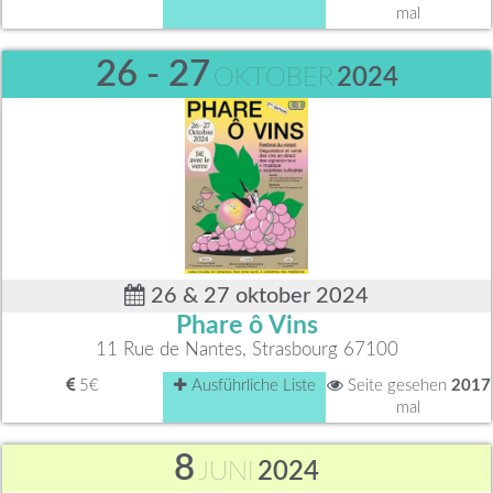
mal
26 - 27
OKTOBER
2024
26 & 27 oktober 2024
Phare ô Vins
11 Rue de Nantes, Strasbourg 67100
5€
Ausführliche Liste
Seite gesehen
2017
mal
8
JUNI
2024