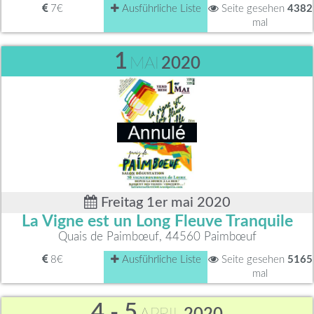
7€
Ausführliche Liste
Seite gesehen
4382
mal
1
MAI
2020
Freitag 1er mai 2020
La Vigne est un Long Fleuve Tranquile
Quais de Paimbœuf, 44560 Paimbœuf
8€
Ausführliche Liste
Seite gesehen
5165
mal
4 - 5