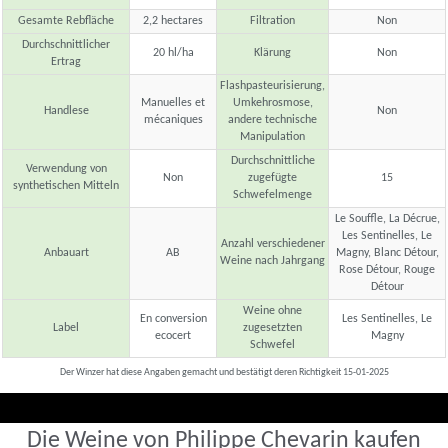
Gesamte Rebfläche
2,2 hectares
Filtration
Non
Durchschnittlicher
20 hl/ha
Klärung
Non
Ertrag
Flashpasteurisierung,
Manuelles et
Umkehrosmose,
Handlese
Non
mécaniques
andere technische
Manipulation
Durchschnittliche
Verwendung von
Non
zugefügte
15
synthetischen Mitteln
Schwefelmenge
Le Souffle, La Décrue,
Les Sentinelles, Le
Anzahl verschiedener
Anbauart
AB
Magny, Blanc Détour,
Weine nach Jahrgang
Rose Détour, Rouge
Détour
Weine ohne
En conversion
Les Sentinelles, Le
Label
zugesetzten
ecocert
Magny
Schwefel
Der Winzer hat diese Angaben gemacht und bestätigt deren Richtigkeit 15-01-2025
Die Weine von Philippe Chevarin kaufen