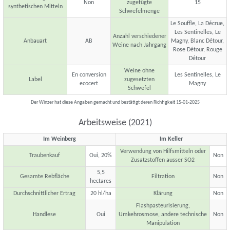
Non
zugefügte
15
synthetischen Mitteln
Schwefelmenge
Le Souffle, La Décrue,
Les Sentinelles, Le
Anzahl verschiedener
Anbauart
AB
Magny, Blanc Détour,
Weine nach Jahrgang
Rose Détour, Rouge
Détour
Weine ohne
En conversion
Les Sentinelles, Le
Label
zugesetzten
ecocert
Magny
Schwefel
Der Winzer hat diese Angaben gemacht und bestätigt deren Richtigkeit 15-01-2025
Arbeitsweise (2021)
Im Weinberg
Im Keller
Verwendung von Hilfsmitteln oder
Traubenkauf
Oui, 20%
Non
Zusatzstoffen ausser SO2
5,5
Gesamte Rebfläche
Filtration
Non
hectares
Durchschnittlicher Ertrag
20 hl/ha
Klärung
Non
Flashpasteurisierung,
Handlese
Oui
Umkehrosmose, andere technische
Non
Manipulation