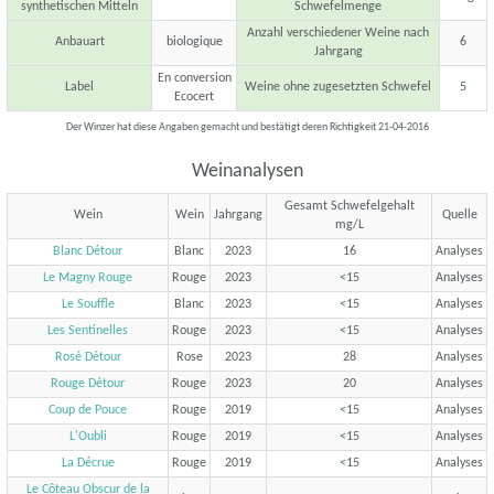
synthetischen Mitteln
Schwefelmenge
Anzahl verschiedener Weine nach
Anbauart
biologique
6
Jahrgang
En conversion
Label
Weine ohne zugesetzten Schwefel
5
Ecocert
Der Winzer hat diese Angaben gemacht und bestätigt deren Richtigkeit 21-04-2016
Weinanalysen
Gesamt Schwefelgehalt
Wein
Wein
Jahrgang
Quelle
mg/L
Blanc Détour
Blanc
2023
16
Analyses
Le Magny Rouge
Rouge
2023
<15
Analyses
Le Souffle
Blanc
2023
<15
Analyses
Les Sentinelles
Rouge
2023
<15
Analyses
Rosé Détour
Rose
2023
28
Analyses
Rouge Détour
Rouge
2023
20
Analyses
Coup de Pouce
Rouge
2019
<15
Analyses
L'Oubli
Rouge
2019
<15
Analyses
La Décrue
Rouge
2019
<15
Analyses
Le Côteau Obscur de la