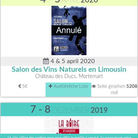
APRIL
2020
4 & 5 april 2020
Salon des Vins Naturels en Limousin
Château des Ducs, Mortemart
5€
Ausführliche Liste
Seite gesehen
5208
mal
7 - 8
DEZEMBER
2019