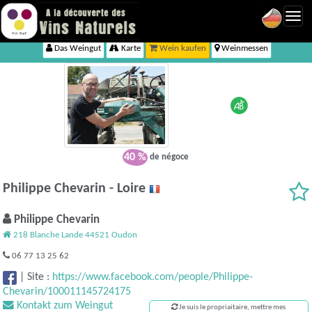
Toggl
navig
Das Weingut
Karte
Wein kaufen
Weinmessen
40 %
de négoce
Philippe Chevarin - Loire
Philippe Chevarin
218 Blanche Lande 44521 Oudon
06 77 13 25 62
|
Site :
https://www.facebook.com/people/Philippe-
Chevarin/100011145724175
Kontakt zum Weingut
Je suis le propriaitaire, mettre mes