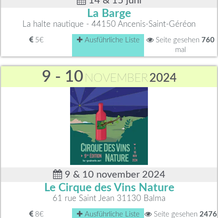
14 & 15 juni
La Barge
La halte nautique - 44150 Ancenis-Saint-Géréon
5€
Ausführliche Liste
Seite gesehen
760
mal
9 - 10
NOVEMBER
2024
9 & 10 november 2024
Le Cirque des Vins Nature
61 rue Saint Jean 31130 Balma
8€
Ausführliche Liste
Seite gesehen
2476