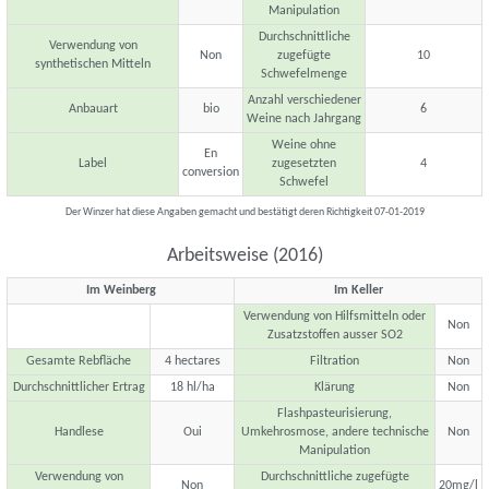
Manipulation
Durchschnittliche
Verwendung von
Non
zugefügte
10
synthetischen Mitteln
Schwefelmenge
Anzahl verschiedener
Anbauart
bio
6
Weine nach Jahrgang
Weine ohne
En
Label
zugesetzten
4
conversion
Schwefel
Der Winzer hat diese Angaben gemacht und bestätigt deren Richtigkeit 07-01-2019
Arbeitsweise (2016)
Im Weinberg
Im Keller
Verwendung von Hilfsmitteln oder
Non
Zusatzstoffen ausser SO2
Gesamte Rebfläche
4 hectares
Filtration
Non
Durchschnittlicher Ertrag
18 hl/ha
Klärung
Non
Flashpasteurisierung,
Handlese
Oui
Umkehrosmose, andere technische
Non
Manipulation
Verwendung von
Durchschnittliche zugefügte
Non
20mg/l