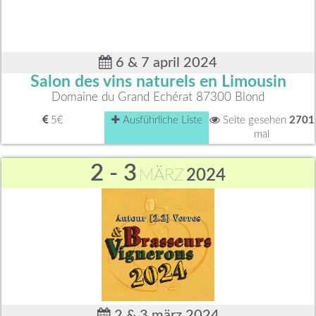
6 & 7 april 2024
Salon des vins naturels en Limousin
Domaine du Grand Echérat 87300 Blond
5€
Ausführliche Liste
Seite gesehen
2701
mal
2 - 3
MÄRZ
2024
2 & 3 märz 2024