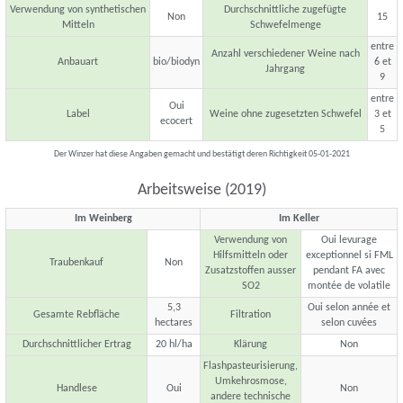
Verwendung von synthetischen
Durchschnittliche zugefügte
Non
15
Mitteln
Schwefelmenge
entre
Anzahl verschiedener Weine nach
Anbauart
bio/biodyn
6 et
Jahrgang
9
entre
Oui
Label
Weine ohne zugesetzten Schwefel
3 et
ecocert
5
Der Winzer hat diese Angaben gemacht und bestätigt deren Richtigkeit 05-01-2021
Arbeitsweise (2019)
Im Weinberg
Im Keller
Verwendung von
Oui levurage
Hilfsmitteln oder
exceptionnel si FML
Traubenkauf
Non
Zusatzstoffen ausser
pendant FA avec
SO2
montée de volatile
5,3
Oui selon année et
Gesamte Rebfläche
Filtration
hectares
selon cuvées
Durchschnittlicher Ertrag
20 hl/ha
Klärung
Non
Flashpasteurisierung,
Umkehrosmose,
Handlese
Oui
Non
andere technische