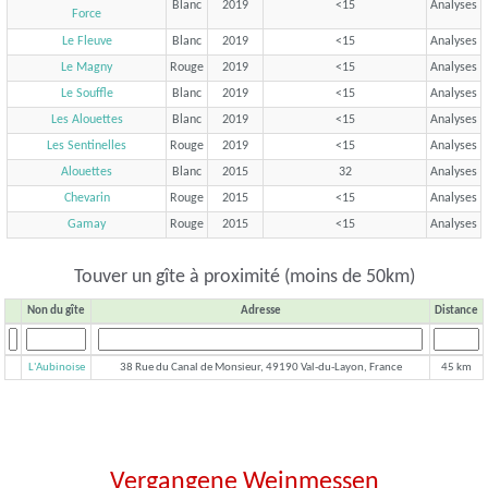
Blanc
2019
<15
Analyses
Force
Le Fleuve
Blanc
2019
<15
Analyses
Le Magny
Rouge
2019
<15
Analyses
Le Souffle
Blanc
2019
<15
Analyses
Les Alouettes
Blanc
2019
<15
Analyses
Les Sentinelles
Rouge
2019
<15
Analyses
Alouettes
Blanc
2015
32
Analyses
Chevarin
Rouge
2015
<15
Analyses
Gamay
Rouge
2015
<15
Analyses
Touver un gîte à proximité (moins de 50km)
Non du gîte
Adresse
Distance
L'Aubinoise
38 Rue du Canal de Monsieur, 49190 Val-du-Layon, France
45 km
Vergangene Weinmessen