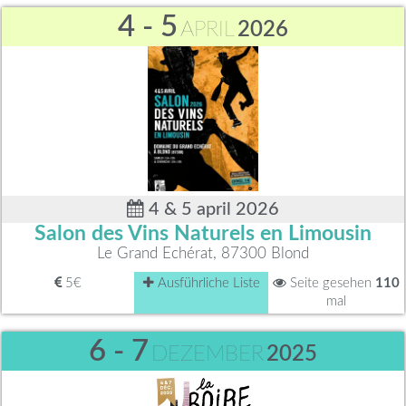
4 - 5
APRIL
2026
4 & 5 april 2026
Salon des Vins Naturels en Limousin
Le Grand Echérat, 87300 Blond
5€
Ausführliche Liste
Seite gesehen
110
mal
6 - 7
DEZEMBER
2025