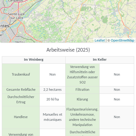
Leaflet
| ©
OpenStreetMap
Arbeitsweise (2025)
Im Weinberg
Im Keller
Verwendung von
Hilfsmitteln oder
Traubenkauf
Non
Non
Zusatzstoffen ausser
SO2
Gesamte Rebfläche
2,2 hectares
Filtration
Non
Durchschnittlicher
20 hl/ha
Klärung
Non
Ertrag
Flashpasteurisierung,
Manuelles et
Umkehrosmose,
Handlese
Non
mécaniques
andere technische
Manipulation
Durchschnittliche
Verwendung von