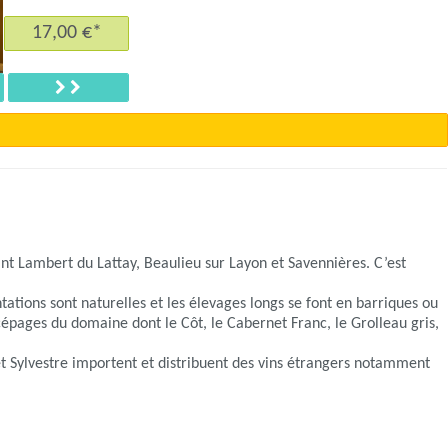
17,00 €*
ent
Suivant
t Lambert du Lattay, Beaulieu sur Layon et Savennières. C’est
tations sont naturelles et les élevages longs se font en barriques ou
cépages du domaine dont le Côt, le Cabernet Franc, le Grolleau gris,
 et Sylvestre importent et distribuent des vins étrangers notamment