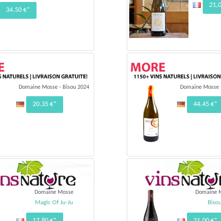
21,
34.50 €*
Domaine Mosse - Bisou 2024
Domaine Mosse 
20.35 €*
44.45 €*
Domaine Mosse
Domaine 
Magic Of Ju-Ju
Biso
17,80 €*
21,00 €*