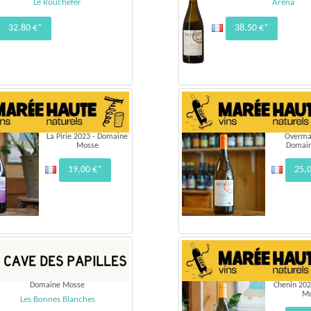
Le Rouchefer
Arena
32.80 €*
38.50 €*
La Pirie 2023 - Domaine
Overma
Mosse
Domai
19,00 €*
25,
Domaine Mosse
Chenin 20
M
Les Bonnes Blanches