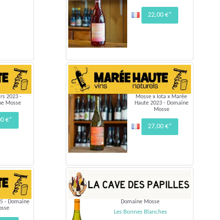
22,00 €*
rs 2023 -
Mosse x Iota x Marée
ne Mosse
Haute 2023 - Domaine
Mosse
00 €*
27,00 €*
25 - Domaine
Domaine Mosse
osse
Les Bonnes Blanches