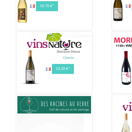
16.70 €*
Domaine Mosse
Chenin
23,50 €*