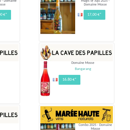
4 - Domaine
Magic of Juju 2025 -
osse
Domaine Mosse
00 €*
17,00 €*
Domaine Mosse
Bangarang
16.80 €*
Combo 2025 - Domaine
Mosse