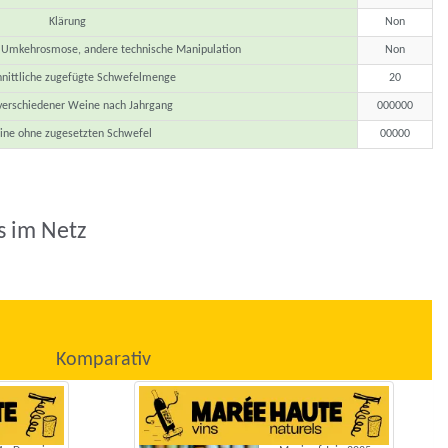
Klärung
Non
, Umkehrosmose, andere technische Manipulation
Non
hnittliche zugefügte Schwefelmenge
20
verschiedener Weine nach Jahrgang
000000
ne ohne zugesetzten Schwefel
00000
s im Netz
Komparativ