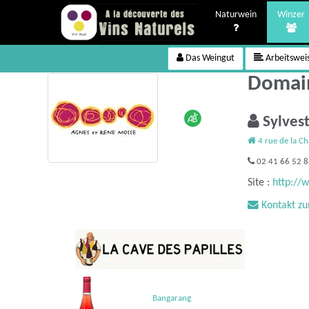
Naturwein
Winzer
Das Weingut
Arbeitswei
Domain
Sylves
4 rue de la C
02 41 66 52 
Site :
http:/
Kontakt z
Bangarang