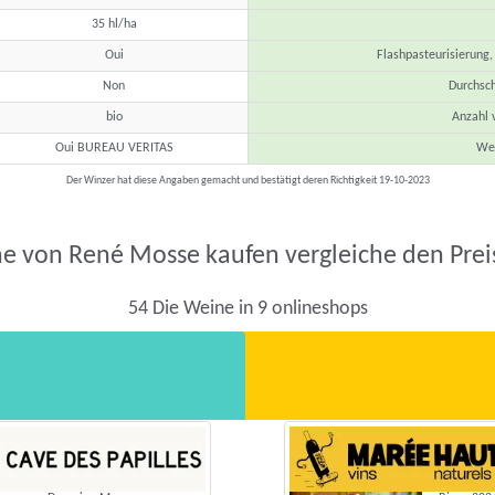
35 hl/ha
Oui
Flashpasteurisierung
Non
Durchsc
bio
Anzahl 
Oui BUREAU VERITAS
Wei
Der Winzer hat diese Angaben gemacht und bestätigt deren Richtigkeit 19-10-2023
e von René Mosse kaufen vergleiche den Prei
54 Die Weine in 9 onlineshops