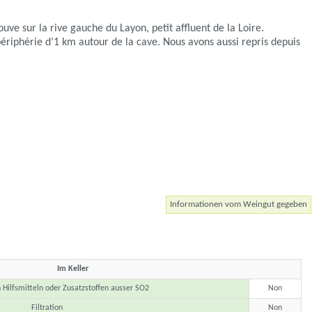
uve sur la rive gauche du Layon, petit affluent de la Loire.
périphérie d’1 km autour de la cave. Nous avons aussi repris depuis
Informationen vom Weingut gegeben
Im Keller
Hilfsmitteln oder Zusatzstoffen ausser SO2
Non
Filtration
Non