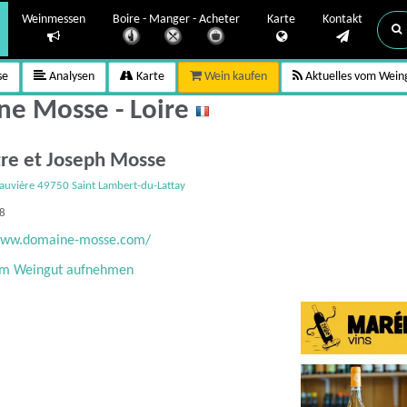
Weinmessen
Boire - Manger - Acheter
Karte
Kontakt
se
Analysen
Karte
Wein kaufen
Aktuelles vom Wein
e Mosse - Loire
tre et Joseph Mosse
hauvière 49750 Saint Lambert-du-Lattay
88
/www.domaine-mosse.com/
um Weingut aufnehmen