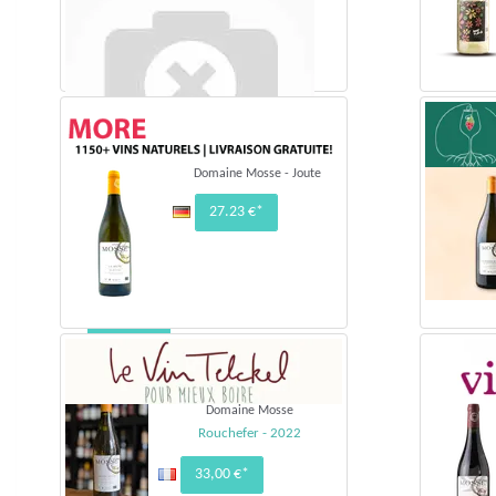
Domaine Mosse - Joute
27.23 €*
Domaine MosseVin de France - 2023
La Joute
26,00 €*
Domaine Mosse
Rouchefer - 2022
33,00 €*