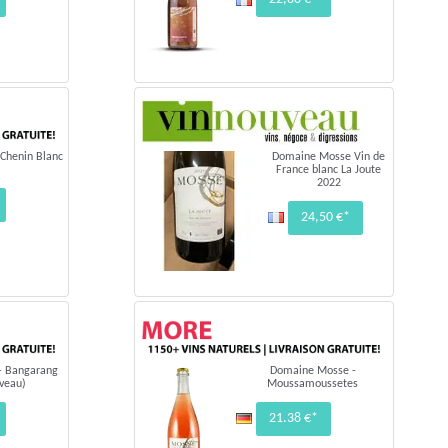
Chenin Blanc
Domaine Mosse Vin de
France blanc La Joute
2022
24,50 €*
- Bangarang
Domaine Mosse -
veau)
Moussamoussetes
21.38 €*