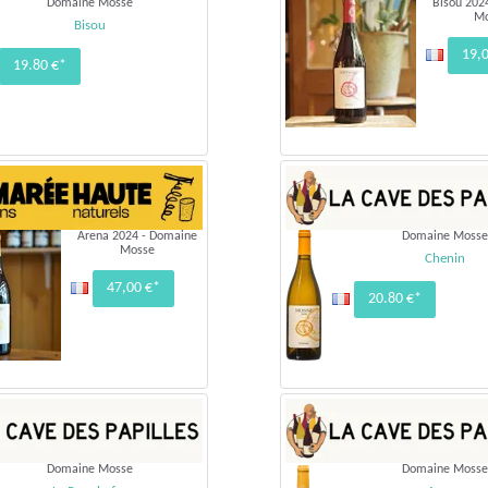
Domaine Mosse
Bisou 202
M
Bisou
19,
19.80 €*
Arena 2024 - Domaine
Domaine Mosse
Mosse
Chenin
47,00 €*
20.80 €*
Domaine Mosse
Domaine Mosse