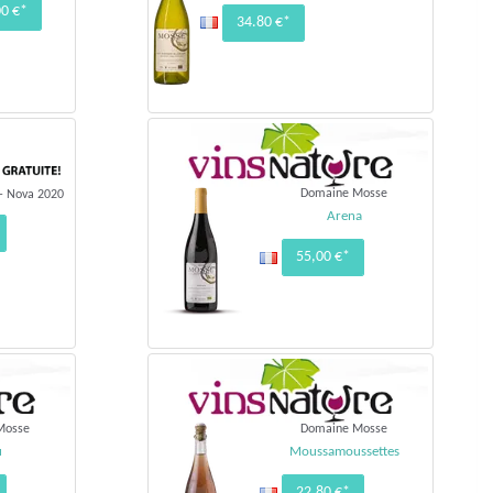
00 €*
34.80 €*
Domaine Mosse
- Nova 2020
Arena
55,00 €*
Mosse
Domaine Mosse
u
Moussamoussettes
22,80 €*