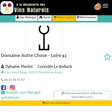
Toggl
navig
Das Weingut
Karte
Wein kaufen
Weinmessen
Domaine Autre Chose - Loire
Tiphaine Pierlot Corentin Le Bolloch
2 Le Grand Jauge, 49670 Chemillé-en-Anjou
06 31 40 91 67
|
Kontakt zum Weingut
Je suis le propriaitaire, mettre mes
aufnehmen
informations à jour
Voir plus de boutiques