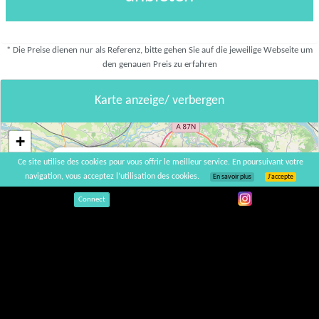
* Die Preise dienen nur als Referenz, bitte gehen Sie auf die jeweilige Webseite um
den genauen Preis zu erfahren
Karte anzeige/ verbergen
+
×
−
Ce site utilise des cookies pour vous offrir le meilleur service. En poursuivant votre
Domaine Autre Chose
navigation, vous acceptez l’utilisation des cookies.
En savoir plus
J’accepte
Connect
2 Le Grand Jauge, 49670 Chemillé-en-Anjou