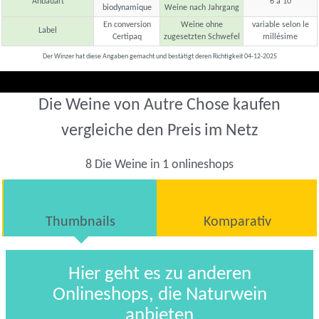
Anbauart
6 à 10
biodynamique
Weine nach Jahrgang
En conversion
Weine ohne
variable selon le
Label
Certipaq
zugesetzten Schwefel
millésime
Der Winzer hat diese Angaben gemacht und bestätigt deren Richtigkeit 04-12-2025
Die Weine von Autre Chose kaufen
vergleiche den Preis im Netz
8 Die Weine in 1 onlineshops
Thumbnails
Komparativ
Hier geht es zu anderen
Onlineshops, die Naturwein
anbieten