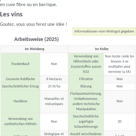
en cuve fibre ou en barrique.
Les vins
Goutez, vous vous ferez une idée !
Informationen vom Weingut gegeben
Arbeitsweise (2025)
Im Weinberg
Im Keller
Verwendung von
Non Azote (aide les
Hilfsmitteln oder
levures à se
Traubenkauf
Non
Zusatzstoffen ausser
multiplier pour
SO2
terminer la FA)
Gesamte Rebfläche
6 hectares
Filtration
Non
Durchschnittlicher Ertrag
25 hl/ha
Klärung
Non
Flashpasteurisierung,
Manuelles et
Umkehrosmose,
Handlese
Non
mécaniques
andere technische
Manipulation
Durchschnittliche
Verwendung von
Non
zugefügte
20
synthetischen Mitteln
Schwefelmenge
biologique et
Anzahl verschiedener