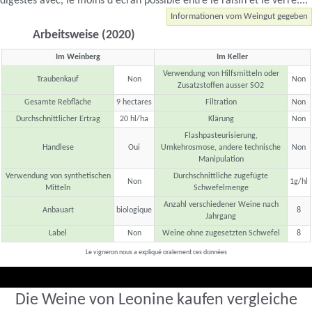
digestes avec, le moins d'écran possible entre le raisin et le verre....
Informationen vom Weingut gegeben
Arbeitsweise (2020)
Im Weinberg
Im Keller
Verwendung von Hilfsmitteln oder
Traubenkauf
Non
Non
Zusatzstoffen ausser SO2
Gesamte Rebfläche
9 hectares
Filtration
Non
Durchschnittlicher Ertrag
20 hl/ha
Klärung
Non
Flashpasteurisierung,
Handlese
Oui
Umkehrosmose, andere technische
Non
Manipulation
Verwendung von synthetischen
Durchschnittliche zugefügte
Non
1g/hl
Mitteln
Schwefelmenge
Anzahl verschiedener Weine nach
Anbauart
biologique
8
Jahrgang
Label
Non
Weine ohne zugesetzten Schwefel
8
Le vigneron nous a expliqué oralement ces données
Die Weine von Leonine kaufen vergleiche