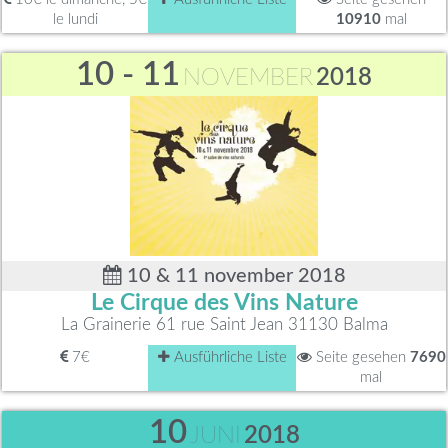
le lundi
10910
mal
10 - 11
NOVEMBER
2018
10 & 11 november 2018
Le Cirque des Vins Nature
La Grainerie 61 rue Saint Jean 31130 Balma
7€
Ausführliche Liste
Seite gesehen
7690
mal
10
JUNI
2018