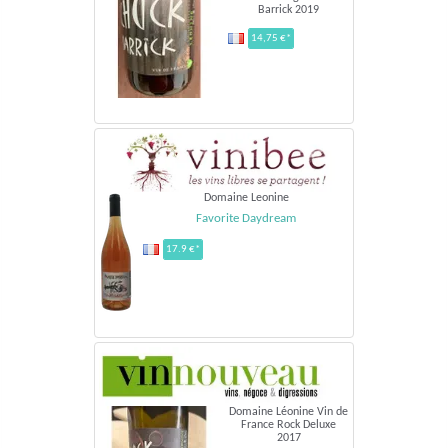
Barrick 2019
14,75 €*
Domaine Leonine
Favorite Daydream
17.9 €*
Domaine Léonine Vin de
France Rock Deluxe
2017