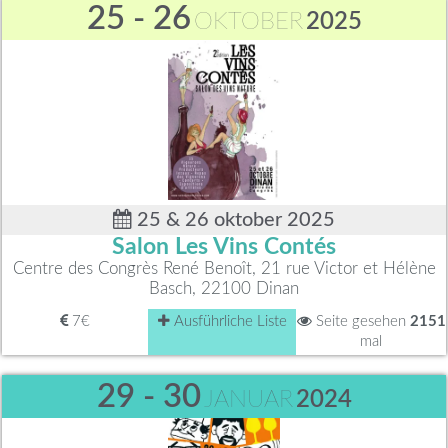
25 - 26
OKTOBER
2025
25 & 26 oktober 2025
Salon Les Vins Contés
Centre des Congrès René Benoît, 21 rue Victor et Hélène
Basch, 22100 Dinan
7€
Ausführliche Liste
Seite gesehen
2151
mal
29 - 30
JANUAR
2024