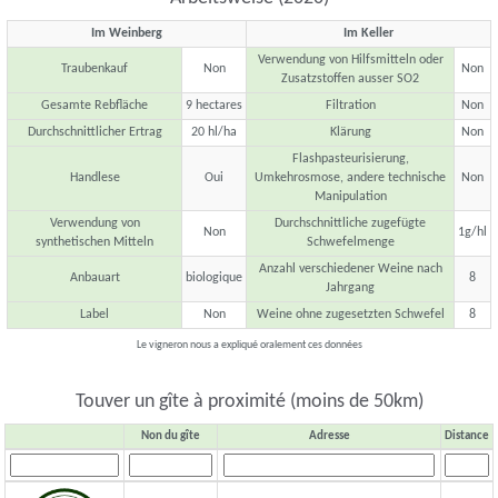
Im Weinberg
Im Keller
Verwendung von Hilfsmitteln oder
Traubenkauf
Non
Non
Zusatzstoffen ausser SO2
Gesamte Rebfläche
9 hectares
Filtration
Non
Durchschnittlicher Ertrag
20 hl/ha
Klärung
Non
Flashpasteurisierung,
Handlese
Oui
Umkehrosmose, andere technische
Non
Manipulation
Verwendung von
Durchschnittliche zugefügte
Non
1g/hl
synthetischen Mitteln
Schwefelmenge
Anzahl verschiedener Weine nach
Anbauart
biologique
8
Jahrgang
Label
Non
Weine ohne zugesetzten Schwefel
8
Le vigneron nous a expliqué oralement ces données
Touver un gîte à proximité (moins de 50km)
Non du gîte
Adresse
Distance