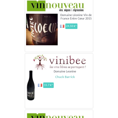
Domaine Léonine Vin de
France Entre Cœur 2015
24,50 €*
Domaine Leonine
Chuck Barrick
15.7 €*