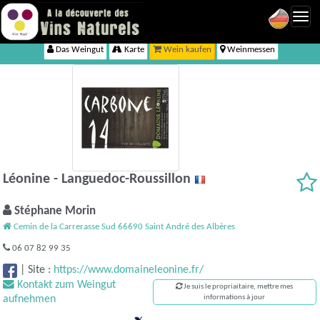
Toggl
navig
Das Weingut
Karte
Wein kaufen
Weinmessen
Léonine - Languedoc-Roussillon
Stéphane Morin
Cemin de la Carrerasse Sud 66690 Saint André des Albères
06 07 82 99 35
|
Site :
https://www.domaineleonine.fr/
Kontakt zum Weingut
Je suis le propriaitaire, mettre mes
aufnehmen
informations à jour