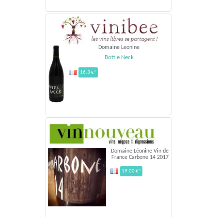
Domaine Leonine
Bottle Neck
16.3 €*
Domaine Léonine Vin de
France Carbone 14 2017
19,00 €*