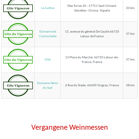
Mas Torres 30 - 17751 Sant Climent
La Gutina
20 km
Sescebes - Girona - España
Domaine de
13, avenue du général De Gaulle 66720
37 km
Latour de France
l’immortelle
13 Place du Marché, 66720 Latour-de-
Gîte
37 km
France, France
Domaine Vents
6 Rue du Stade, 66600 Vingrau, France
38 km
du Sud
Vergangene Weinmessen