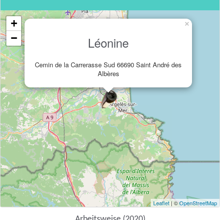
+
×
−
Léonine
Cemin de la Carrerasse Sud 66690 Saint André des
Albères
Leaflet
| ©
OpenStreetMap
Arbeitsweise (2020)