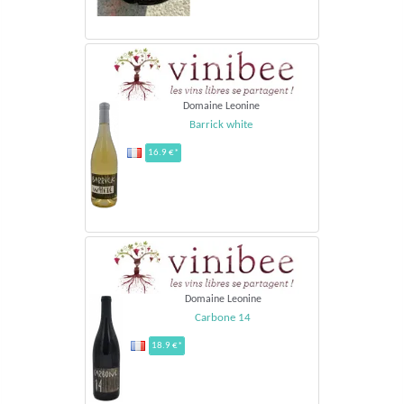
Domaine Leonine
Barrick white
16.9 €*
Domaine Leonine
Carbone 14
18.9 €*