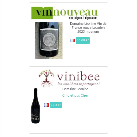
Domaine Léonine Vin de
France rouge Louzdeh
2023 magnum
56,00 €*
Domaine Leonine
Chic et pas Cher
13.6 €*