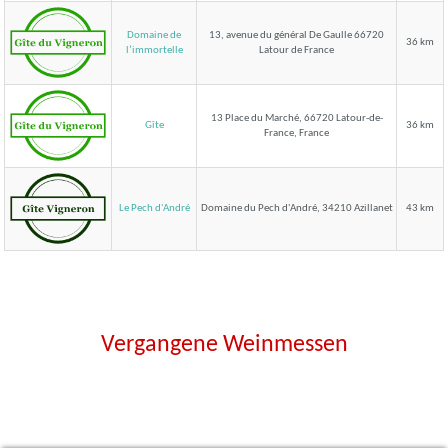
Domaine de
13, avenue du général De Gaulle 66720
36 km
Latour de France
l’immortelle
13 Place du Marché, 66720 Latour-de-
Gîte
36 km
France, France
Le Pech d'André
Domaine du Pech d'André, 34210 Azillanet
43 km
Vergangene Weinmessen