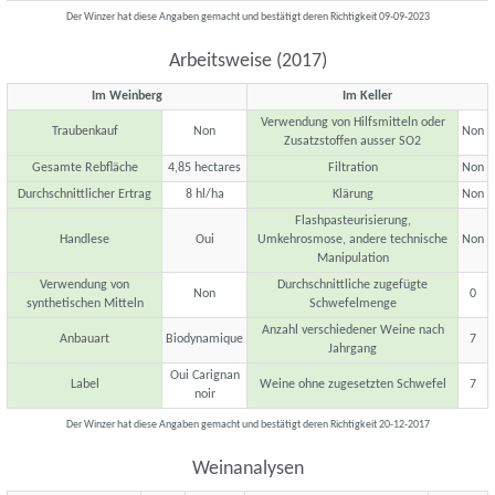
Der Winzer hat diese Angaben gemacht und bestätigt deren Richtigkeit 09-09-2023
Arbeitsweise (2017)
Im Weinberg
Im Keller
Verwendung von Hilfsmitteln oder
Traubenkauf
Non
Non
Zusatzstoffen ausser SO2
Gesamte Rebfläche
4,85 hectares
Filtration
Non
Durchschnittlicher Ertrag
8 hl/ha
Klärung
Non
Flashpasteurisierung,
Handlese
Oui
Umkehrosmose, andere technische
Non
Manipulation
Verwendung von
Durchschnittliche zugefügte
Non
0
synthetischen Mitteln
Schwefelmenge
Anzahl verschiedener Weine nach
Anbauart
Biodynamique
7
Jahrgang
Oui Carignan
Label
Weine ohne zugesetzten Schwefel
7
noir
Der Winzer hat diese Angaben gemacht und bestätigt deren Richtigkeit 20-12-2017
Weinanalysen