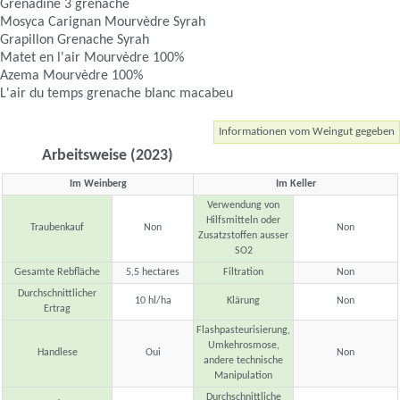
Grenadine 3 grenache
Mosyca Carignan Mourvèdre Syrah
Grapillon Grenache Syrah
Matet en l'air Mourvèdre 100%
Azema Mourvèdre 100%
L'air du temps grenache blanc macabeu
Informationen vom Weingut gegeben
Arbeitsweise (2023)
Im Weinberg
Im Keller
Verwendung von
Hilfsmitteln oder
Traubenkauf
Non
Non
Zusatzstoffen ausser
SO2
Gesamte Rebfläche
5,5 hectares
Filtration
Non
Durchschnittlicher
10 hl/ha
Klärung
Non
Ertrag
Flashpasteurisierung,
Umkehrosmose,
Handlese
Oui
Non
andere technische
Manipulation
Durchschnittliche