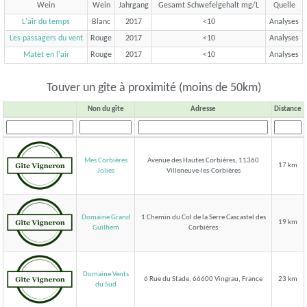
Wein
Wein
Jahrgang
Gesamt Schwefelgehalt mg/L
Quelle
L'air du temps
Blanc
2017
<10
Analyses
Les passagers du vent
Rouge
2017
<10
Analyses
Matet en l'air
Rouge
2017
<10
Analyses
Touver un gîte à proximité (moins de 50km)
Non du gîte
Adresse
Distance
Mes Corbières
Avenue des Hautes Corbières, 11360
17 km
Villeneuve-les-Corbières
Jolies
Domaine Grand
1 Chemin du Col de la Serre Cascastel des
19 km
Corbières
Guilhem
Domaine Vents
6 Rue du Stade, 66600 Vingrau, France
23 km
du Sud