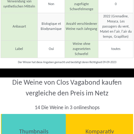
Verwendung von
Non
zugefügte
0
synthetischen Mitteln
Schwefelmenge
2022 (Grenadine,
Mosyca, Les
Biologique et
Anzahl verschiedener
Anbauart
passagers du vent,
Biodynamique
Weine nach Jahrgang
Matet en l'air, l'air du
temps, Grapillon)
Weine ohne
Label
Oui
zugesetzten
toutes
Schwefel
Der Winzer hat diese Angaben gemacht und bestätigt deren Richtigkeit 09-09-2023
Die Weine von Clos Vagabond kaufen
vergleiche den Preis im Netz
14 Die Weine in 3 onlineshops
Thumbnails
Komparativ