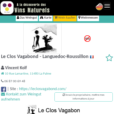
Toggl
navig
Das Weingut
Karte
Wein kaufen
Weinmessen
Le Clos Vagabond - Languedoc-Roussillon
Vincent Kolf
10 Rue Lamartine, 11480 La Palme
06 87 00 69 48
|
Site :
https://leclosvagabond.com/
Kontakt zum Weingut
Je suis le propriaitaire, mettre mes
aufnehmen
informations à jour