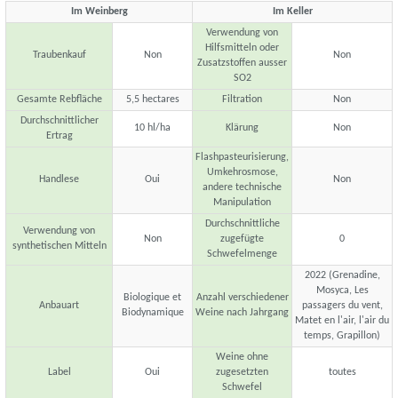
Im Weinberg
Im Keller
Verwendung von
Hilfsmitteln oder
Traubenkauf
Non
Non
Zusatzstoffen ausser
SO2
Gesamte Rebfläche
5,5 hectares
Filtration
Non
Durchschnittlicher
10 hl/ha
Klärung
Non
Ertrag
Flashpasteurisierung,
Umkehrosmose,
Handlese
Oui
Non
andere technische
Manipulation
Durchschnittliche
Verwendung von
Non
zugefügte
0
synthetischen Mitteln
Schwefelmenge
2022 (Grenadine,
Mosyca, Les
Biologique et
Anzahl verschiedener
Anbauart
passagers du vent,
Biodynamique
Weine nach Jahrgang
Matet en l'air, l'air du
temps, Grapillon)
Weine ohne
Label
Oui
zugesetzten
toutes
Schwefel