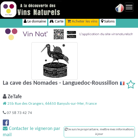
Toggl
navig
Le domaine
Carte
Acheter les vins
Salons
La cave des Nomades - Languedoc-Roussillon
ZeTafe
25b Rue des Orangers, 66650 Banyuls-sur-Mer, France
07 58 73 42 74
Contacter le vigneron par
Je suis le propriaitaire, mettre mes informations
mail
à jour