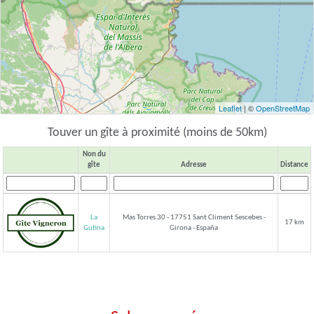
Leaflet
| ©
OpenStreetMap
Touver un gîte à proximité (moins de 50km)
Non du
gîte
Adresse
Distance
La
Mas Torres 30 - 17751 Sant Climent Sescebes -
17 km
Girona - España
Gutina