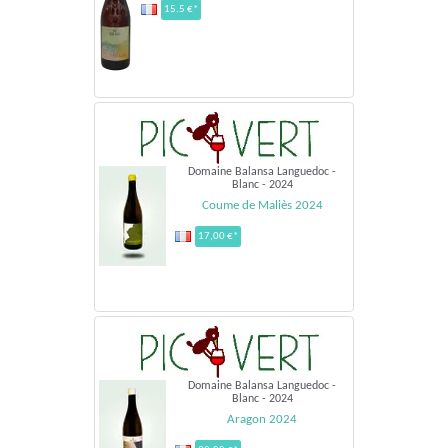
15.5 €*
Domaine Balansa Languedoc -
Blanc - 2024
Coume de Maliès 2024
17,00 €*
Domaine Balansa Languedoc -
Blanc - 2024
Aragon 2024