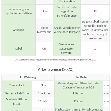
Manipulation
Durchschnittliche
Verwendung von
Non
zugefügte
15
synthetischen Mitteln
Schwefelmenge
aragon, sabari, coume
de maliès, pech de
bio et
Anzahl verschiedener
Anbauart
roziès, la vinhota, bel
biodynamie
Weine nach Jahrgang
soula, can del ery et
versicolore
Weine ohne
Label
Oui
zugesetzten
x
Schwefel
Der Winzer hat diese Angaben gemacht und bestätigt deren Richtigkeit 19-10-2023
Arbeitsweise (2020)
Im Weinberg
Im Keller
Verwendung von Hilfsmitteln oder
Traubenkauf
Non
Non
Zusatzstoffen ausser SO2
Gesamte Rebfläche
14 hectares
Filtration
Non
Durchschnittlicher
25 hl/ha
Klärung
Non
Ertrag
Flashpasteurisierung, Umkehrosmose,