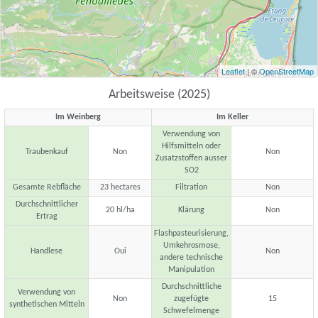
Leaflet
| ©
OpenStreetMap
Arbeitsweise (2025)
Im Weinberg
Im Keller
Verwendung von
Hilfsmitteln oder
Traubenkauf
Non
Non
Zusatzstoffen ausser
SO2
Gesamte Rebfläche
23 hectares
Filtration
Non
Durchschnittlicher
20 hl/ha
Klärung
Non
Ertrag
Flashpasteurisierung,
Umkehrosmose,
Handlese
Oui
Non
andere technische
Manipulation
Durchschnittliche
Verwendung von
Non
zugefügte
15
synthetischen Mitteln
Schwefelmenge