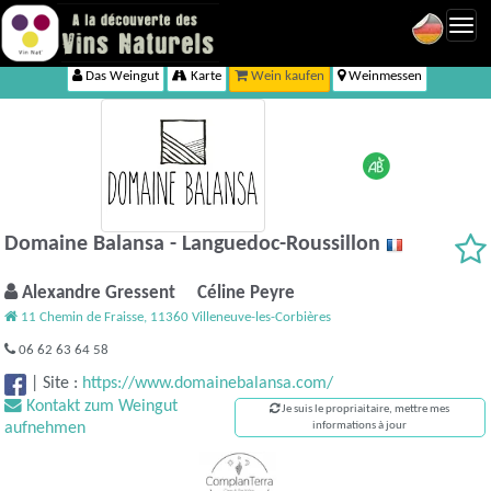
Toggl
navig
Das Weingut
Karte
Wein kaufen
Weinmessen
Domaine Balansa - Languedoc-Roussillon
Alexandre Gressent Céline Peyre
11 Chemin de Fraisse, 11360 Villeneuve-les-Corbières
06 62 63 64 58
|
Site :
https://www.domainebalansa.com/
Kontakt zum Weingut
Je suis le propriaitaire, mettre mes
aufnehmen
informations à jour