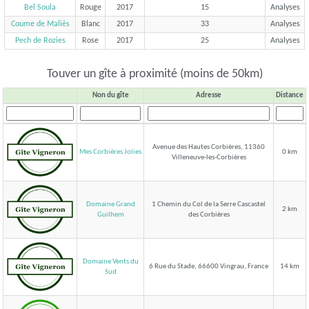
Bel Soula
Rouge
2017
15
Analyses
Coume de Maliès
Blanc
2017
33
Analyses
Pech de Rozies
Rose
2017
25
Analyses
Touver un gîte à proximité (moins de 50km)
Non du gîte
Adresse
Distance
Avenue des Hautes Corbières, 11360
Mes Corbières Jolies
0 km
Villeneuve-les-Corbières
Domaine Grand
1 Chemin du Col de la Serre Cascastel
2 km
des Corbières
Guilhem
Domaine Vents du
6 Rue du Stade, 66600 Vingrau, France
14 km
Sud