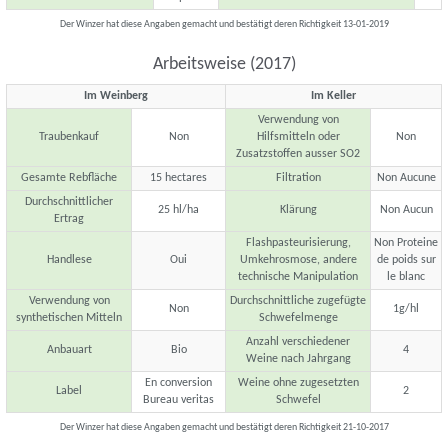
Der Winzer hat diese Angaben gemacht und bestätigt deren Richtigkeit 13-01-2019
Arbeitsweise (2017)
Im Weinberg
Im Keller
Verwendung von
Traubenkauf
Non
Hilfsmitteln oder
Non
Zusatzstoffen ausser SO2
Gesamte Rebfläche
15 hectares
Filtration
Non Aucune
Durchschnittlicher
25 hl/ha
Klärung
Non Aucun
Ertrag
Flashpasteurisierung,
Non Proteine
Handlese
Oui
Umkehrosmose, andere
de poids sur
technische Manipulation
le blanc
Verwendung von
Durchschnittliche zugefügte
Non
1g/hl
synthetischen Mitteln
Schwefelmenge
Anzahl verschiedener
Anbauart
Bio
4
Weine nach Jahrgang
En conversion
Weine ohne zugesetzten
Label
2
Bureau veritas
Schwefel
Der Winzer hat diese Angaben gemacht und bestätigt deren Richtigkeit 21-10-2017