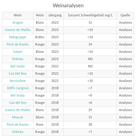
Weinanalysen
Wein
Wein
Jahrgang
Gesamt Schwefelgehalt mg/L
Quelle
Aragon
Blanc
2023
12
Analyses
Coume de Maliès
Blanc
2023
<10
Analyses
Holograppe
Bulles
2023
<10
Analyses
Pech de Roziès
Rouge
2023
14
Analyses
Sabari
Blanc
2023
<10
Analyses
Vinhota
Rouge
2023
ND
Analyses
Bel Soula
Rouge
2022
ND
Analyses
Can Del Rey
Rouge
2022
<10
Analyses
Versicolore
Rouge
2022
<10
Analyses
100% Carignan
Rouge
2018
<7
Analyses
Bel Soula
Rouge
2018
<6
Analyses
Can del Rey
Rouge
2018
<6
Analyses
Coume de Maliès
Blanc
2018
29
Analyses
Muscat
Blanc
2018
15
Analyses
Pech de Rozies
Rose
2018
18
Analyses
Vinhota
Rouge
2018
<7
Analyses