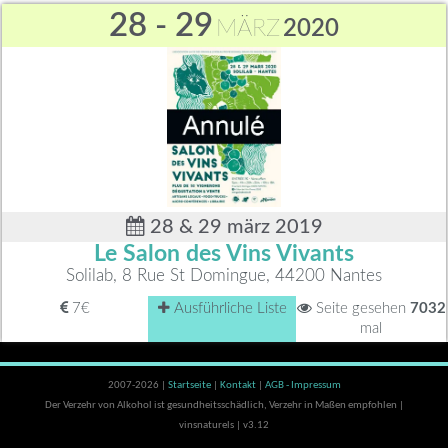
28 - 29
MÄRZ
2020
28 & 29 märz 2019
Le Salon des Vins Vivants
Solilab, 8 Rue St Domingue, 44200 Nantes
7€
Ausführliche Liste
Seite gesehen
7032
mal
2007-2026 |
Startseite
|
Kontakt
|
AGB - Impressum
Der Verzehr von Alkohol ist gesundheitsschädlich, Verzehr in Maßen empfohlen |
vinsnaturels | v3.12