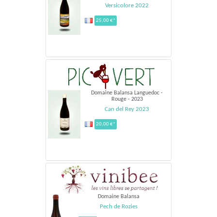
Versicolore 2022
25,00 €*
Domaine Balansa Languedoc -
Rouge - 2023
Can del Rey 2023
20,00 €*
Domaine Balansa
Pech de Rozies