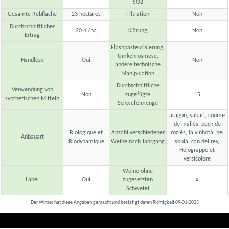
SO2
Gesamte Rebfläche
23 hectares
Filtration
Non
Durchschnittlicher
20 hl/ha
Klärung
Non
Ertrag
Flashpasteurisierung,
Umkehrosmose,
Handlese
Oui
Non
andere technische
Manipulation
Durchschnittliche
Verwendung von
Non
zugefügte
15
synthetischen Mitteln
Schwefelmenge
aragon, sabari, coume
de maliès, pech de
Biologique et
Anzahl verschiedener
roziès, la vinhota, bel
Anbauart
Biodynamique
Weine nach Jahrgang
soula, can del rey,
Holograppe et
versicolore
Weine ohne
Label
Oui
zugesetzten
x
Schwefel
Der Winzer hat diese Angaben gemacht und bestätigt deren Richtigkeit 09-01-2025