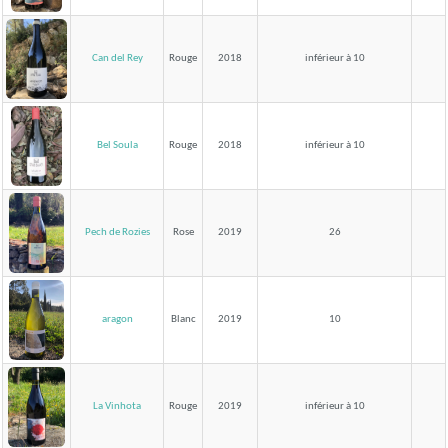
Can del Rey
Rouge
2018
inférieur à 10
Bel Soula
Rouge
2018
inférieur à 10
Pech de Rozies
Rose
2019
26
aragon
Blanc
2019
10
La Vinhota
Rouge
2019
inférieur à 10