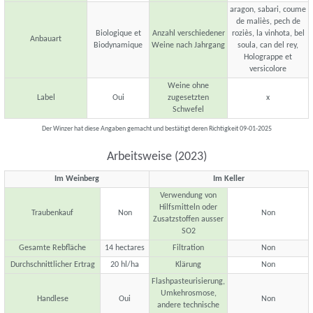
aragon, sabari, coume
de maliès, pech de
Biologique et
Anzahl verschiedener
roziès, la vinhota, bel
Anbauart
Biodynamique
Weine nach Jahrgang
soula, can del rey,
Holograppe et
versicolore
Weine ohne
Label
Oui
zugesetzten
x
Schwefel
Der Winzer hat diese Angaben gemacht und bestätigt deren Richtigkeit 09-01-2025
Arbeitsweise (2023)
Im Weinberg
Im Keller
Verwendung von
Hilfsmitteln oder
Traubenkauf
Non
Non
Zusatzstoffen ausser
SO2
Gesamte Rebfläche
14 hectares
Filtration
Non
Durchschnittlicher Ertrag
20 hl/ha
Klärung
Non
Flashpasteurisierung,
Umkehrosmose,
Handlese
Oui
Non
andere technische