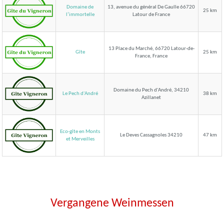
Domaine de
13, avenue du général De Gaulle 66720
25 km
Latour de France
l’immortelle
13 Place du Marché, 66720 Latour-de-
Gîte
25 km
France, France
Domaine du Pech d'André, 34210
Le Pech d'André
38 km
Azillanet
Eco-gîte en Monts
Le Deves Cassagnoles 34210
47 km
et Merveilles
Vergangene Weinmessen