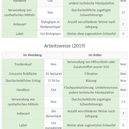
Handlese
Oui
Non
andere technische Manipulation
Verwendung von
Durchschnittliche zugefügte
Non
15
synthetischen Mitteln
Schwefelmenge
biologique et
Anzahl verschiedener Weine nach
Anbauart
7
biodynamique
Jahrgang
Label
Oui Biologique
Weine ohne zugesetzten Schwefel
0
Arbeitsweise (2019)
Im Weinberg
Im Keller
Verwendung von Hilfsmitteln oder
Traubenkauf
Non
Non
Zusatzstoffen ausser SO2
Gesamte Rebfläche
15 hectares
Filtration
Non
Durchschnittlicher Ertrag
27 hl/ha
Klärung
Non
Flashpasteurisierung, Umkehrosmose,
Handlese
Oui
Non
andere technische Manipulation
Verwendung von
Durchschnittliche zugefügte
Non
1,5
synthetischen Mitteln
Schwefelmenge
bio
Anzahl verschiedener Weine nach
Anbauart
7
dynamique
Jahrgang
Oui
Label
Weine ohne zugesetzten Schwefel
0
européenne