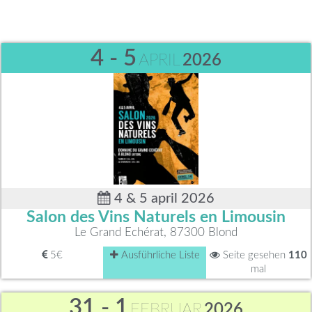
4 - 5
APRIL
2026
4 & 5 april 2026
Salon des Vins Naturels en Limousin
Le Grand Echérat, 87300 Blond
5€
Ausführliche Liste
Seite gesehen
110
mal
31 - 1
FEBRUAR
2026