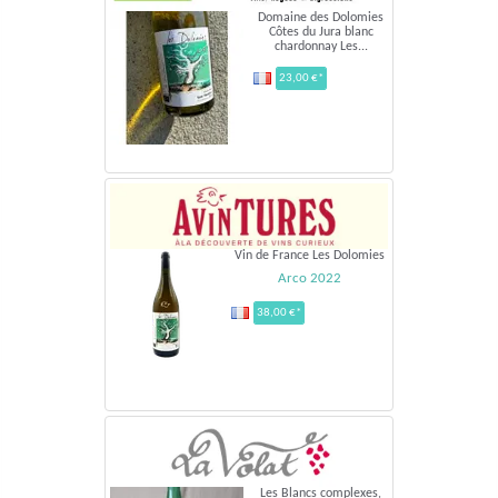
Domaine des Dolomies
Côtes du Jura blanc
chardonnay Les...
23,00 €*
Vin de France Les Dolomies
Arco 2022
38,00 €*
Les Blancs complexes,