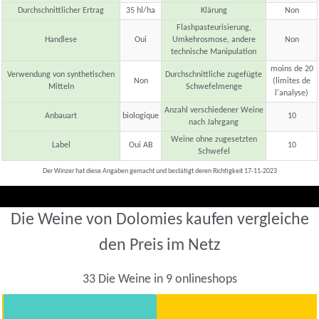
Durchschnittlicher Ertrag
35 hl/ha
Klärung
Non
Flashpasteurisierung,
Handlese
Oui
Umkehrosmose, andere
Non
technische Manipulation
moins de 20
Verwendung von synthetischen
Durchschnittliche zugefügte
Non
(limites de
Mitteln
Schwefelmenge
l'analyse)
Anzahl verschiedener Weine
Anbauart
biologique
10
nach Jahrgang
Weine ohne zugesetzten
Label
Oui AB
10
Schwefel
Der Winzer hat diese Angaben gemacht und bestätigt deren Richtigkeit 17-11-2023
Die Weine von Dolomies kaufen vergleiche
den Preis im Netz
33 Die Weine in 9 onlineshops