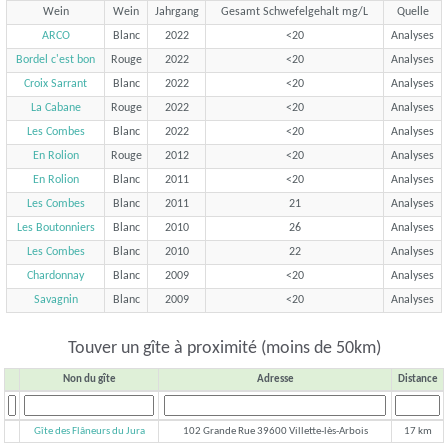
Wein
Wein
Jahrgang
Gesamt Schwefelgehalt mg/L
Quelle
ARCO
Blanc
2022
<20
Analyses
Bordel c'est bon
Rouge
2022
<20
Analyses
Croix Sarrant
Blanc
2022
<20
Analyses
La Cabane
Rouge
2022
<20
Analyses
Les Combes
Blanc
2022
<20
Analyses
En Rolion
Rouge
2012
<20
Analyses
En Rolion
Blanc
2011
<20
Analyses
Les Combes
Blanc
2011
21
Analyses
Les Boutonniers
Blanc
2010
26
Analyses
Les Combes
Blanc
2010
22
Analyses
Chardonnay
Blanc
2009
<20
Analyses
Savagnin
Blanc
2009
<20
Analyses
Touver un gîte à proximité (moins de 50km)
Non du gîte
Adresse
Distance
Gîte des Flâneurs du Jura
102 Grande Rue 39600 Villette-lès-Arbois
17 km