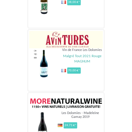
38,00 €*
Vin de France Les Dolomies
Malgré Tout 2021 Rouge
MAGNUM
70,00 €*
Les Dolomies - Madeleine
Gamay 2019
24.71 €*