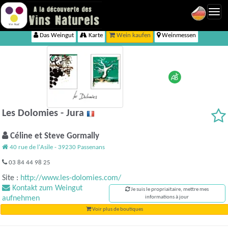
Toggl
navig
Das Weingut
Karte
Wein kaufen
Weinmessen
Les Dolomies - Jura
Céline et Steve Gormally
40 rue de l'Asile - 39230 Passenans
03 84 44 98 25
Site :
http://www.les-dolomies.com/
Kontakt zum Weingut
Je suis le propriaitaire, mettre mes
aufnehmen
informations à jour
Voir plus de boutiques