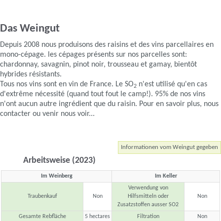
Das Weingut
Depuis 2008 nous produisons des raisins et des vins parcellaires en
mono-cépage. les cépages présents sur nos parcelles sont:
chardonnay, savagnin, pinot noir, trousseau et gamay, bientôt
hybrides résistants.
Tous nos vins sont en vin de France. Le SO
n'est utilisé qu'en cas
2
d'extrême nécessité (quand tout fout le camp!). 95% de nos vins
n'ont aucun autre ingrédient que du raisin. Pour en savoir plus, nous
contacter ou venir nous voir...
Informationen vom Weingut gegeben
Arbeitsweise (2023)
Im Weinberg
Im Keller
Verwendung von
Traubenkauf
Non
Hilfsmitteln oder
Non
Zusatzstoffen ausser SO2
Gesamte Rebfläche
5 hectares
Filtration
Non