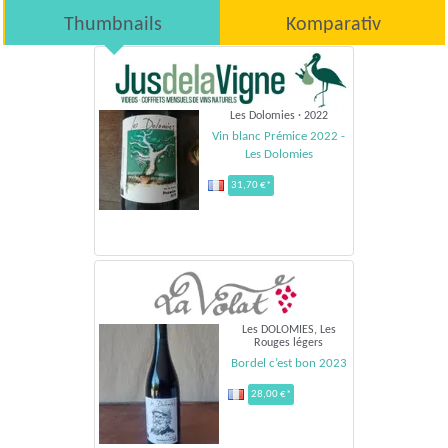
Thumbnails
Komparativ
Les Dolomies · 2022
Vin blanc Prémice 2022 -
Les Dolomies
31,70 €*
Les DOLOMIES, Les
Rouges légers
Bordel c’est bon 2023
28,00 €*