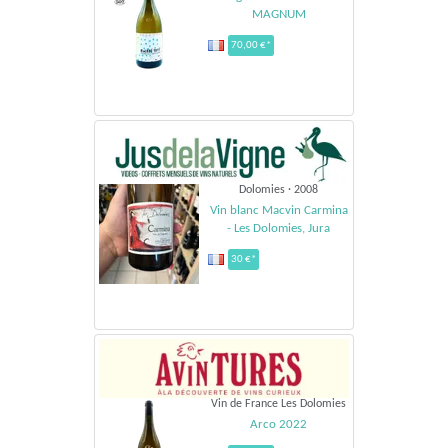
MAGNUM
70,00 €*
Dolomies · 2008
Vin blanc Macvin Carmina
- Les Dolomies, Jura
30 €*
Vin de France Les Dolomies
Arco 2022