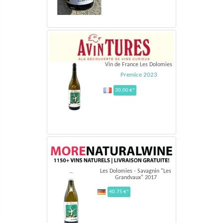
Vin de France Les Dolomies
Premice 2023
30,00 €*
Les Dolomies - Savagnin "Les
Grandvaux" 2017
40.75 €*