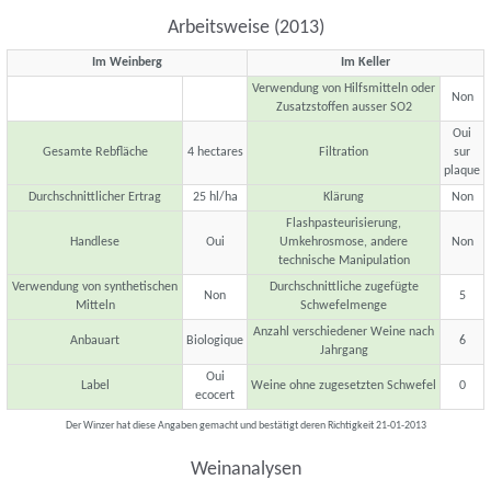
Arbeitsweise (2013)
Im Weinberg
Im Keller
Verwendung von Hilfsmitteln oder
Non
Zusatzstoffen ausser SO2
Oui
Gesamte Rebfläche
4 hectares
Filtration
sur
plaque
Durchschnittlicher Ertrag
25 hl/ha
Klärung
Non
Flashpasteurisierung,
Handlese
Oui
Umkehrosmose, andere
Non
technische Manipulation
Verwendung von synthetischen
Durchschnittliche zugefügte
Non
5
Mitteln
Schwefelmenge
Anzahl verschiedener Weine nach
Anbauart
Biologique
6
Jahrgang
Oui
Label
Weine ohne zugesetzten Schwefel
0
ecocert
Der Winzer hat diese Angaben gemacht und bestätigt deren Richtigkeit 21-01-2013
Weinanalysen