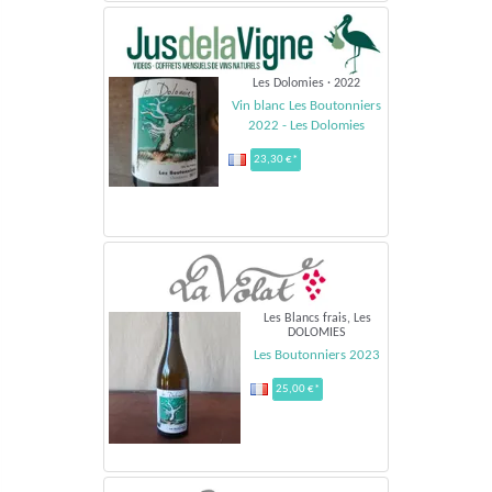
Les Dolomies · 2022
Vin blanc Les Boutonniers
2022 - Les Dolomies
23,30 €*
Les Blancs frais, Les
DOLOMIES
Les Boutonniers 2023
25,00 €*