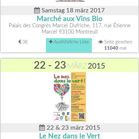
Samstag 18 märz 2017
Marché aux Vins Bio
Palais des Congrès Marcel Dufriche, 117, rue Étienne
Marcel 93100 Montreuil
3€
Ausführliche Liste
Seite gesehen
11040
mal
22 - 23
MÄRZ
2015
22 & 23 märz 2015
Le Nez dans le Vert