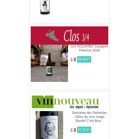
LES DOLOMIES Savagnin
Prémice 2020
38.60 €*
Domaine des Dolomies
Côtes du Jura rouge
Bordel C'est Bon...
27,25 €*