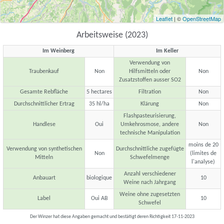
Leaflet
| ©
OpenStreetMap
Arbeitsweise (2023)
Im Weinberg
Im Keller
Verwendung von
Traubenkauf
Non
Hilfsmitteln oder
Non
Zusatzstoffen ausser SO2
Gesamte Rebfläche
5 hectares
Filtration
Non
Durchschnittlicher Ertrag
35 hl/ha
Klärung
Non
Flashpasteurisierung,
Handlese
Oui
Umkehrosmose, andere
Non
technische Manipulation
moins de 20
Verwendung von synthetischen
Durchschnittliche zugefügte
Non
(limites de
Mitteln
Schwefelmenge
l'analyse)
Anzahl verschiedener
Anbauart
biologique
10
Weine nach Jahrgang
Weine ohne zugesetzten
Label
Oui AB
10
Schwefel
Der Winzer hat diese Angaben gemacht und bestätigt deren Richtigkeit 17-11-2023