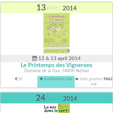
13
APRIL
2014
12 & 13 april 2014
Le Printemps des Vignerons
Domaine de la Tour, 34800 Nébian
5€
Ausführliche Liste
Seite gesehen
9862
mal
24
MÄRZ
2014