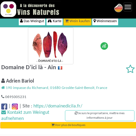
Toggl
navig
Das Weingut
Karte
Wein kaufen
Weinmessen
Domaine D'ici là - Ain
Adrien Bariol
190 impasse du Richenard, 01680 Groslée-Saint-Benoit, France
0695005231
|
|
Site :
https://domainedicila.fr/
Kontakt zum Weingut
Je suis le propriaitaire, mettre mes
aufnehmen
informations à jour
Voir plus de boutiques