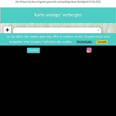
Der Winzer hat diese Angaben gemacht und bestätigt deren Richtigkeit 05-06-2025
Karte anzeige/ verbergen
+
×
−
Ce site utilise des cookies pour vous offrir le meilleur service. En poursuivant votre
Domaine D'ici là
navigation, vous acceptez l’utilisation des cookies.
En savoir plus
J’accepte
Connect
190 impasse du Richenard, 01680 Groslée-Saint-
Benoit, France