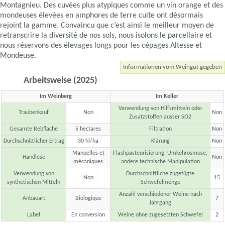
Montagnieu. Des cuvées plus atypiques comme un vin orange et des
mondeuses élevées en amphores de terre cuite ont désormais
rejoint la gamme. Convaincu que c’est ainsi le meilleur moyen de
retranscrire la diversité de nos sols, nous isolons le parcellaire et
nous réservons des élevages longs pour les cépages Altesse et
Mondeuse.
Informationen vom Weingut gegeben
Arbeitsweise (2025)
Im Weinberg
Im Keller
Verwendung von Hilfsmitteln oder
Traubenkauf
Non
Non
Zusatzstoffen ausser SO2
Gesamte Rebfläche
5 hectares
Filtration
Non
Durchschnittlicher Ertrag
30 hl/ha
Klärung
Non
Manuelles et
Flashpasteurisierung, Umkehrosmose,
Handlese
Non
mécaniques
andere technische Manipulation
Verwendung von
Durchschnittliche zugefügte
Non
15
synthetischen Mitteln
Schwefelmenge
Anzahl verschiedener Weine nach
Anbauart
Biologique
7
Jahrgang
Label
En conversion
Weine ohne zugesetzten Schwefel
2