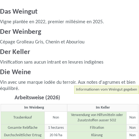
Das Weingut
Vigne plantée en 2022, premier millésime en 2025.
Der Weinberg
Cépage Grolleau Gris, Chenin et Abouriou
Der Keller
Vinification sans aucun intrant en levures indigènes
Die Weine
Vin avec une marque iodée du terroir. Aux notes d'agrumes et bien
équilibré.
Informationen vom Weingut gegeben
Arbeitsweise (2026)
Im Weinberg
Im Keller
Verwendung von Hilfsmitteln oder
Traubenkauf
Non
Non
Zusatzstoffen ausser SO2
Gesamte Rebfläche
1 hectares
Filtration
Non
Durchschnittlicher Ertrag
20 hl/ha
Klärung
Non