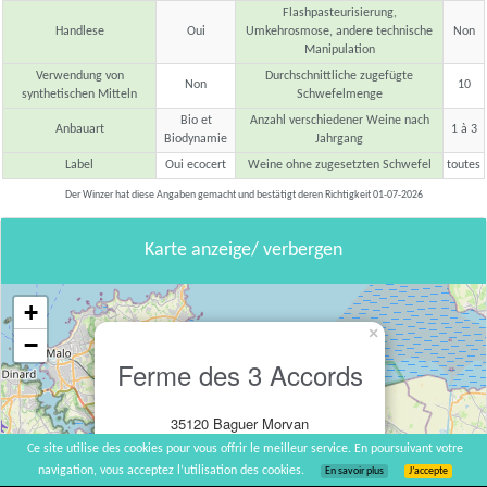
Flashpasteurisierung,
Handlese
Oui
Umkehrosmose, andere technische
Non
Manipulation
Verwendung von
Durchschnittliche zugefügte
Non
10
synthetischen Mitteln
Schwefelmenge
Bio et
Anzahl verschiedener Weine nach
Anbauart
1 à 3
Biodynamie
Jahrgang
Label
Oui ecocert
Weine ohne zugesetzten Schwefel
toutes
Der Winzer hat diese Angaben gemacht und bestätigt deren Richtigkeit 01-07-2026
Karte anzeige/ verbergen
+
×
−
Ferme des 3 Accords
35120 Baguer Morvan
Ce site utilise des cookies pour vous offrir le meilleur service. En poursuivant votre
navigation, vous acceptez l’utilisation des cookies.
En savoir plus
J’accepte