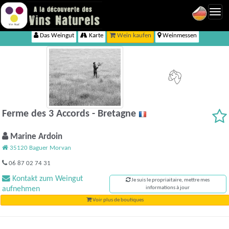
Toggl
navig
Das Weingut
Karte
Wein kaufen
Weinmessen
Ferme des 3 Accords - Bretagne
Marine Ardoin
35120 Baguer Morvan
06 87 02 74 31
Kontakt zum Weingut
Je suis le propriaitaire, mettre mes
aufnehmen
informations à jour
Voir plus de boutiques