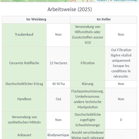
Arbeitsweise (2025)
Im Weinberg
Im Keller
Verwendung von
Hilfsmitteln oder
Traubenkauf
Non
Non
Zusatzstoffen ausser
SO2
Oui Filtration
légère réalisé
uniquement
Gesamte Rebfläche
12 hectares
Filtration
lorsque les
conditions le
nécessite.
Durchschnittlicher Ertrag
40 hl/ha
Klärung
Non
Flashpasteurisierung,
Umkehrosmose,
Handlese
Oui
Non
andere technische
Manipulation
Durchschnittliche
Verwendung von
Non
zugefügte
0
synthetischen Mitteln
Schwefelmenge
Anzahl verschiedener
Anbauart
Biodynamique
.
Weine nach Jahrgang