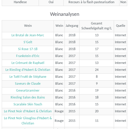
Handlese
Oui
Recours à la flash pasteurisation
Non
Weinanalysen
Gesamt
Wein
Wein
Jahrgang
Quelle
Schwefelgehalt mg/L
Le Brutal de Jean-Marc
Blanc
2018
13
Internet
S’Gelt
Blanc
2018
15
Internet
Si Rose 17-18
Blanc
2018
17
Internet
Frankstein d’Eric
Blanc
2017
15
Internet
Le Crémant de Raphaël
Blanc
2017
13
Internet
Le Riesling d’Hubert & Christian
Blanc
2017
24
Internet
Le Tutti Frutti de Stéphane
Blanc
2017
8
Internet
Saveurs de Claude
Blanc
2017
9
Internet
Gewurtzraminer
Blanc
2016
19
Internet
Riesling Salon des Bains
Blanc
2016
18
Internet
Scarabée Skin Touch
Blanc
2016
15
Internet
Le Pinot Noir d’Hubert & Christian
Rouge
2015
20
Internet
Le Pinot Noir Glouglou d’Hubert &
Rouge
2015
11
Internet
Christian