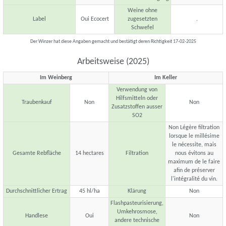
Weine ohne
Label
Oui Ecocert
zugesetzten
.
Schwefel
Der Winzer hat diese Angaben gemacht und bestätigt deren Richtigkeit 17-02-2025
Arbeitsweise (2025)
Im Weinberg
Im Keller
Verwendung von
Hilfsmitteln oder
Traubenkauf
Non
Non
Zusatzstoffen ausser
SO2
Non Légère filtration
lorsque le millésime
le nécessite, mais
Gesamte Rebfläche
14 hectares
Filtration
nous évitons au
maximum de le faire
afin de préserver
l'intégralité du vin.
Durchschnittlicher Ertrag
45 hl/ha
Klärung
Non
Flashpasteurisierung,
Umkehrosmose,
Handlese
Oui
Non
andere technische