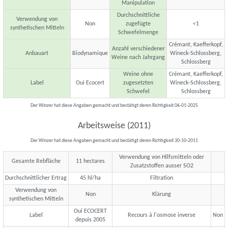
Manipulation
Durchschnittliche
Verwendung von
Non
zugefügte
<1
synthetischen Mitteln
Schwefelmenge
Crémant, Kaefferkopf,
Anzahl verschiedener
Anbauart
Biodynamique
Wineck-Schlossberg,
Weine nach Jahrgang
Schlossberg
Weine ohne
Crémant, Kaefferkopf,
Label
Oui Ecocert
zugesetzten
Wineck-Schlossberg,
Schwefel
Schlossberg
Der Winzer hat diese Angaben gemacht und bestätigt deren Richtigkeit 06-01-2025
Arbeitsweise (2011)
Der Winzer hat diese Angaben gemacht und bestätigt deren Richtigkeit 30-10-2011
Verwendung von Hilfsmitteln oder
Gesamte Rebfläche
11 hectares
Zusatzstoffen ausser SO2
Durchschnittlicher Ertrag
45 hl/ha
Filtration
Verwendung von
Non
Klärung
synthetischen Mitteln
Oui ECOCERT
Label
Recours à l'osmose inverse
Non
depuis 2005