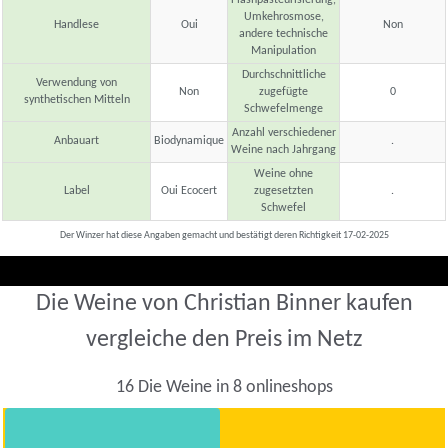
Flashpasteurisierung,
Umkehrosmose,
Handlese
Oui
Non
andere technische
Manipulation
Durchschnittliche
Verwendung von
Non
zugefügte
0
synthetischen Mitteln
Schwefelmenge
Anzahl verschiedener
Anbauart
Biodynamique
.
Weine nach Jahrgang
Weine ohne
Label
Oui Ecocert
zugesetzten
.
Schwefel
Der Winzer hat diese Angaben gemacht und bestätigt deren Richtigkeit 17-02-2025
Die Weine von Christian Binner kaufen
vergleiche den Preis im Netz
16 Die Weine in 8 onlineshops