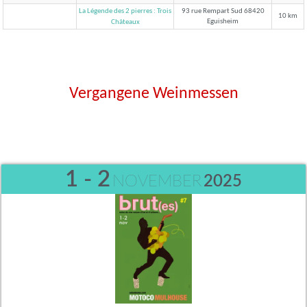
La Légende des 2 pierres : Trois
93 rue Rempart Sud 68420
10 km
Eguisheim
Châteaux
Vergangene Weinmessen
1 - 2
NOVEMBER
2025