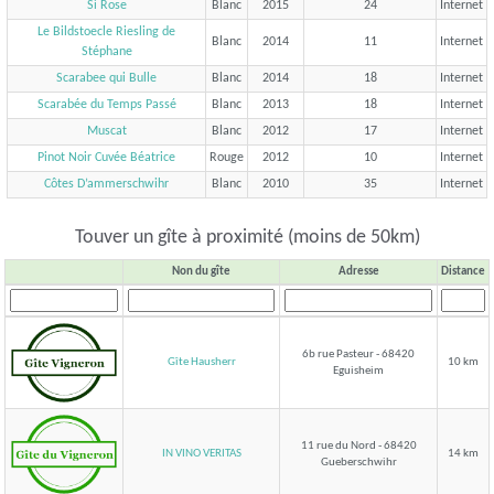
Si Rose
Blanc
2015
24
Internet
Le Bildstoecle Riesling de
Blanc
2014
11
Internet
Stéphane
Scarabee qui Bulle
Blanc
2014
18
Internet
Scarabée du Temps Passé
Blanc
2013
18
Internet
Muscat
Blanc
2012
17
Internet
Pinot Noir Cuvée Béatrice
Rouge
2012
10
Internet
Côtes D’ammerschwihr
Blanc
2010
35
Internet
Touver un gîte à proximité (moins de 50km)
Non du gîte
Adresse
Distance
6b rue Pasteur - 68420
Gîte Hausherr
10 km
Eguisheim
11 rue du Nord - 68420
IN VINO VERITAS
14 km
Gueberschwihr