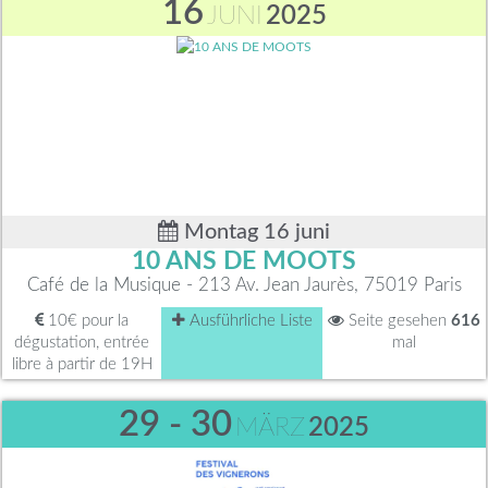
16
JUNI
2025
Montag 16 juni
10 ANS DE MOOTS
Café de la Musique - 213 Av. Jean Jaurès, 75019 Paris
10€ pour la
Ausführliche Liste
Seite gesehen
616
dégustation, entrée
mal
libre à partir de 19H
29 - 30
MÄRZ
2025