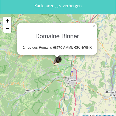
Karte anzeige/ verbergen
+
×
−
Domaine Binner
2, rue des Romains 68770 AMMERSCHWIHR
Leaflet
| ©
OpenStreetMap