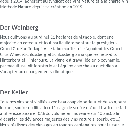
depuis 2004, adhérent au syndicat des Vins Nature et à la charte Vin
Méthode Nature depuis sa création en 2019.
Der Weinberg
Nous cultivons aujourd'hui 11 hectares de vignoble, dont une
majorité en coteaux et tout particulièrement sur le prestigieux
Grand Cru Kaefferkopf. À ce fabuleux Terroir s’ajoutent les Grands
Crus Wineck-Schlossberg et Schlossberg ainsi que les lieux-dits
Hinterberg et Hinterburg. La vigne est travaillée en biodynamie,
permaculture, vitiforesterie et l'équipe cherche au quotidien à
s'adapter aux changements climatiques.
Der Keller
Tous nos vins sont vinifiés avec beaucoup de sérieux et de soin, sans
intrant, soufre ou filtration. L'usage de soufre et/ou filtration se fait
à titre exceptionnel (5% du volume en moyenne sur 10 ans), afin
d'écarter les déviances majeures des vins naturels (souris, etc...)
Nous réalisons des élevages en foudres centenaires pour laisser le