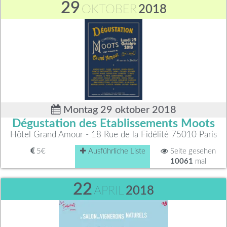
29
OKTOBER
2018
Montag 29 oktober 2018
Dégustation des Etablissements Moots
Hôtel Grand Amour - 18 Rue de la Fidélité 75010 Paris
5€
Ausführliche Liste
Seite gesehen
10061
mal
22
APRIL
2018