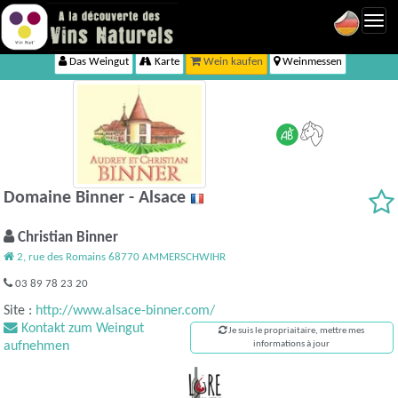
Toggl
navig
Das Weingut
Karte
Wein kaufen
Weinmessen
Domaine Binner - Alsace
Christian Binner
2, rue des Romains 68770 AMMERSCHWIHR
03 89 78 23 20
Site :
http://www.alsace-binner.com/
Kontakt zum Weingut
Je suis le propriaitaire, mettre mes
aufnehmen
informations à jour