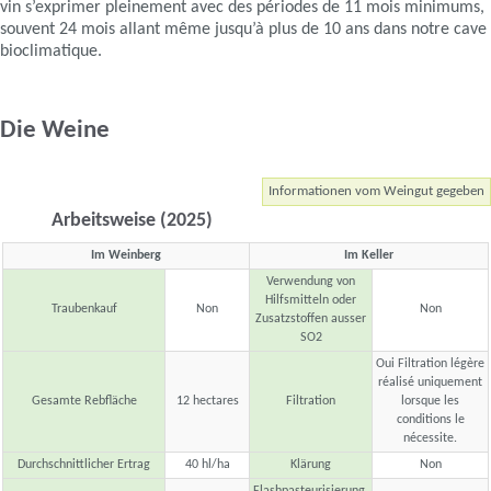
vin s’exprimer pleinement avec des périodes de 11 mois minimums,
souvent 24 mois allant même jusqu’à plus de 10 ans dans notre cave
bioclimatique.
Die Weine
Informationen vom Weingut gegeben
Arbeitsweise (2025)
Im Weinberg
Im Keller
Verwendung von
Hilfsmitteln oder
Traubenkauf
Non
Non
Zusatzstoffen ausser
SO2
Oui Filtration légère
réalisé uniquement
Gesamte Rebfläche
12 hectares
Filtration
lorsque les
conditions le
nécessite.
Durchschnittlicher Ertrag
40 hl/ha
Klärung
Non