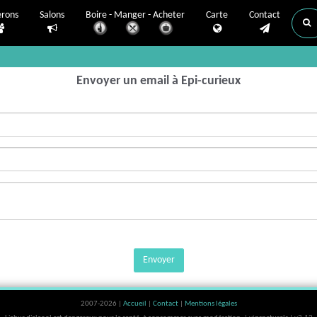
erons
Salons
Boire - Manger - Acheter
Carte
Contact
Envoyer un email à Epi-curieux
Envoyer
2007-2026 |
Accueil
|
Contact
|
Mentions légales