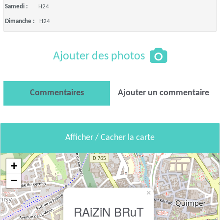
Samedi :
H24
Dimanche :
H24
Ajouter des photos
Commentaires
Ajouter un commentaire
Afficher / Cacher la carte
+
−
×
RAiZiN BRuT