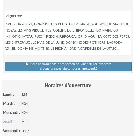
Vignerons
AXEL CHAMBERT, DOMAINE DES CELESTES, DOMAINE SOLENCE, DOMAINE DU
NOZAY, LES VINS PIROUETTES, COLLINE DE L'HIRONDELLE, DOMAINE DU
MINOT, CHATEAU PUECH REDON, F.BROUCA, OPI D'AQUI, LA COTE DES PERES,
LES ENTREFAUX , LE MAS DE LA LUNE, DOMAINE DES POTHIERS, LACROIX-
VANEL, DOMAINE MORTIES, LE PECH ANDRE, RICARDELLE DE LAUTREC...
- Nous ne savons pas la proportion de "vins naturel" proposés
si vous les savez laissez nous un message
Horaires d'ouverture
Lundi :
H24
Mardi :
H24
Mercredi :
H24
Jeudi :
H24
Vendredi :
H24