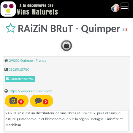
Toggl
navig
RAiZiN BRuT - Quimper
29000 Quimper, France
0628015780
Contacter par mail
https://www.raizinbrut.com
0
0
RAiZiN BRuT est un distributeur de vins libres et lumineux, purs et sains, du
nature gastronomique et bistronomique sur la région Bretagne, Finistère et
Morbihan.