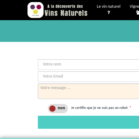
Le vin naturel
Vign
Je certifie que je ne suis pas un robot.
*