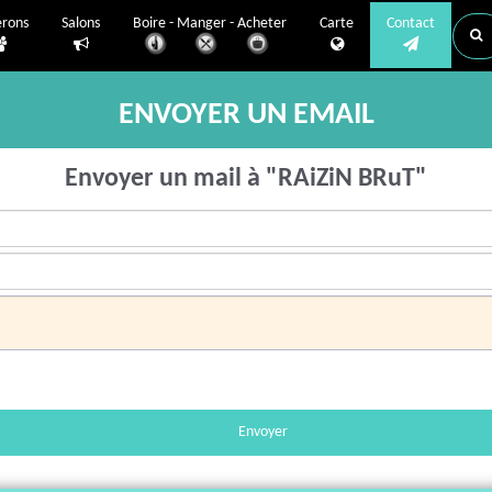
erons
Salons
Boire - Manger - Acheter
Carte
Contact
ENVOYER UN EMAIL
Envoyer un mail à "RAiZiN BRuT"
Envoyer