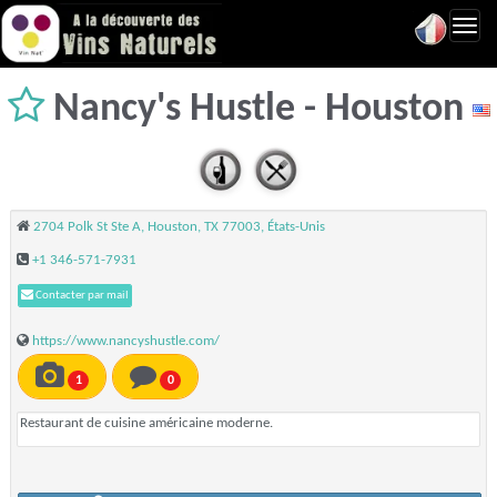
Toggl
navig
Nancy's Hustle - Houston
2704 Polk St Ste A, Houston, TX 77003, États-Unis
+1 346-571-7931
Contacter par mail
https://www.nancyshustle.com/
1
0
Restaurant de cuisine américaine moderne.