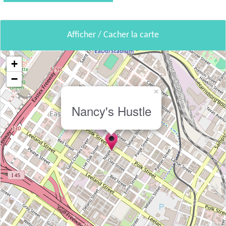
Afficher / Cacher la carte
+
−
×
Nancy's Hustle