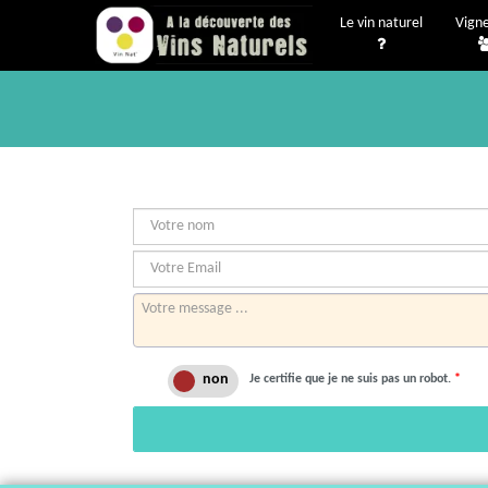
Le vin naturel
Vign
Je certifie que je ne suis pas un robot.
*