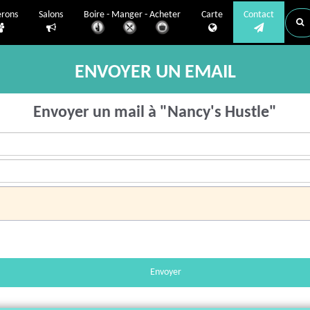
erons
Salons
Boire - Manger - Acheter
Carte
Contact
ENVOYER UN EMAIL
Envoyer un mail à "Nancy's Hustle"
Envoyer