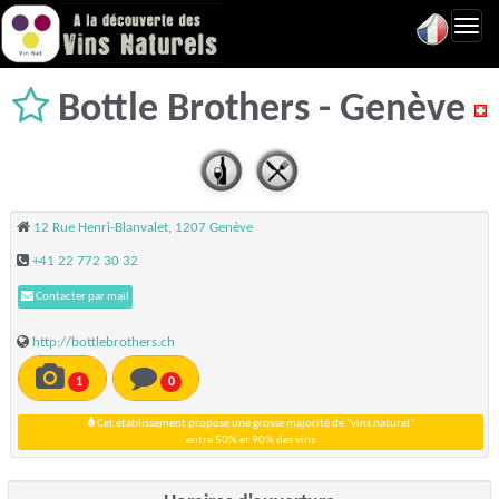
Toggl
navig
Bottle Brothers - Genève
12 Rue Henri-Blanvalet, 1207 Genève
+41 22 772 30 32
Contacter par mail
http://bottlebrothers.ch
1
0
Cet établissement propose une grosse majorité de "vins naturel"
entre 50% et 90% des vins