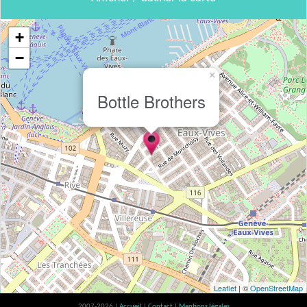
+
−
×
Bottle Brothers
Leaflet
| ©
OpenStreetMap
2007-2026 |
Accueil
|
Contact
|
Mentions légales