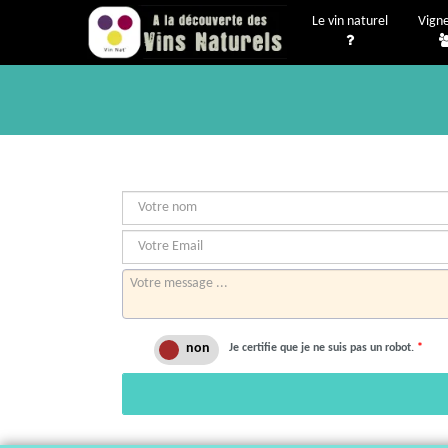
Le vin naturel
Vign
Je certifie que je ne suis pas un robot.
*