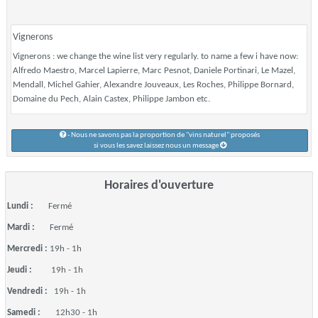
Vignerons
Vignerons : we change the wine list very regularly. to name a few i have now:
Alfredo Maestro, Marcel Lapierre, Marc Pesnot, Daniele Portinari, Le Mazel,
Mendall, Michel Gahier, Alexandre Jouveaux, Les Roches, Philippe Bornard,
Domaine du Pech, Alain Castex, Philippe Jambon etc.
- Nous ne savons pas la proportion de "vins naturel" proposés
si vous les savez laissez nous un message
Horaires d'ouverture
Lundi :
Fermé
Mardi :
Fermé
Mercredi :
19h - 1h
Jeudi :
19h - 1h
Vendredi :
19h - 1h
Samedi :
12h30 - 1h