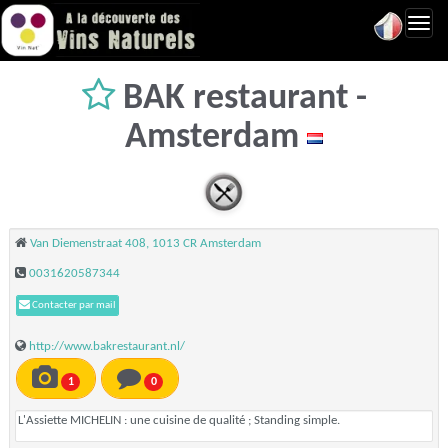
Toggl
navig
BAK restaurant -
Amsterdam
Van Diemenstraat 408, 1013 CR Amsterdam
0031620587344
Contacter par mail
http://www.bakrestaurant.nl/
1
0
L'Assiette MICHELIN : une cuisine de qualité ; Standing simple.