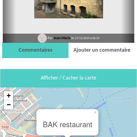
Par
Jean-Marie
le
27/11/2019 à 06:59
Commentaires
Ajouter un commentaire
Afficher / Cacher la carte
+
−
×
BAK restaurant