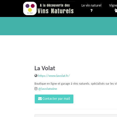
Le vin naturel
Vign
La Volat
https://www.lavolat.fr/
Boutique en ligne et garage à vins naturels, spécialisés sur les v
@lavolatwine
Contacter par mail