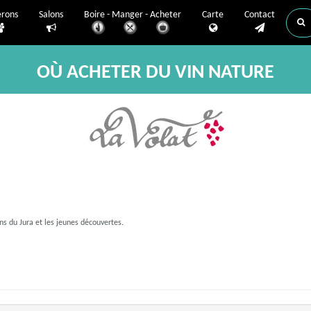
erons
Salons
Boire - Manger - Acheter
Carte
Contact
OÙ ACHETER DU VIN NATURE
ins du Jura et les jeunes découvertes.