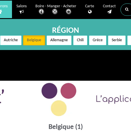
erons
Salons
Boire - Manger - Acheter
Carte
Contact
RÉGION
Autriche
Belgique
Allemagne
Chili
Grèce
Serbie
Belgique (1)