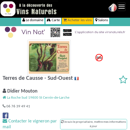
Toggl
navig
Le domaine
Carte
Acheter les vins
Salons
Terres de Causse - Sud-Ouest
Didier Mouton
La Roche Sud 19600 St Cernin-de-Larche
06 76 39 49 41
Contacter le vigneron par
Je suis le propriaitaire, mettre mes informations
mail
à jour