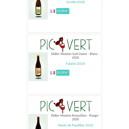
Grotte 2020
65,00 €*
Didier Mouton Sud-Ouest - Blanc -
2020
Falaise 2020
65,00 €*
Didier Mouton Roussillon - Rouge -
2020
Hauts de Paulilles 2020