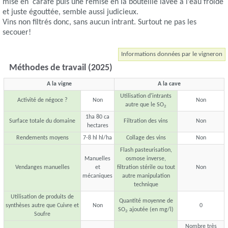
mise en carafe puis une remise en la bouteille lavée à l’eau froide
et juste égouttée, semble aussi judicieux.
Vins non filtrés donc, sans aucun intrant. Surtout ne pas les
secouer!
Informations données par le vigneron
Méthodes de travail (2025)
A la vigne
A la cave
Utilisation d'intrants
Activité de négoce ?
Non
Non
autre que le SO
2
1ha 80 ca
Surface totale du domaine
Filtration des vins
Non
hectares
Rendements moyens
7-8 hl hl/ha
Collage des vins
Non
Flash pasteurisation,
Manuelles
osmose inverse,
Vendanges manuelles
et
filtration stérile ou tout
Non
mécaniques
autre manipulation
technique
Utilisation de produits de
Quantité moyenne de
synthèses autre que Cuivre et
Non
0
SO
ajoutée (en mg/l)
2
Soufre
Nombre très