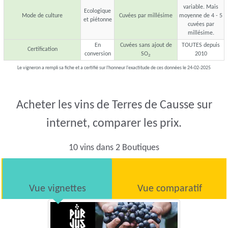
variable. Mais
Ecologique
Mode de culture
Cuvées par millésime
moyenne de 4 - 5
et piétonne
cuvées par
millésime.
En
Cuvées sans ajout de
TOUTES depuis
Certification
conversion
SO
2010
2
Le vigneron a rempli sa fiche et a certifié sur l'honneur l'exactitude de ces données le 24-02-2025
Acheter les vins de Terres de Causse sur
internet, comparer les prix.
10 vins dans 2 Boutiques
Vue vignettes
Vue comparatif