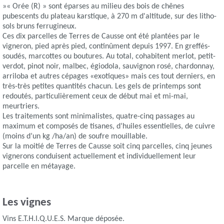
»« Orée (R) » sont éparses au milieu des bois de chênes
pubescents du plateau karstique, à 270 m d'altitude, sur des litho-
sols bruns ferrugineux.
Ces dix parcelles de Terres de Causse ont été plantées par le
vigneron, pied après pied, continûment depuis 1997. En greffés-
soudés, marcottes ou boutures. Au total, cohabitent merlot, petit-
verdot, pinot noir, malbec, égiodola, sauvignon rosé, chardonnay,
arriloba et autres cépages «exotiques» mais ces tout derniers, en
très-très petites quantités chacun. Les gels de printemps sont
redoutés, particulièrement ceux de début mai et mi-mai,
meurtriers.
Les traitements sont minimalistes, quatre-cinq passages au
maximum et composés de tisanes, d’huiles essentielles, de cuivre
(moins d’un kg /ha/an) de soufre mouillable.
Sur la moitié de Terres de Causse soit cinq parcelles, cinq jeunes
vignerons conduisent actuellement et individuellement leur
parcelle en métayage.
Les vignes
Vins E.T.H.I.Q.U.E.S. Marque déposée.