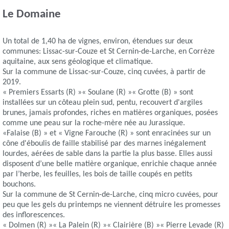
Le Domaine
Un total de 1,40 ha de vignes, environ, étendues sur deux
communes: Lissac-sur-Couze et St Cernin-de-Larche, en Corrèze
aquitaine, aux sens géologique et climatique.
Sur la commune de Lissac-sur-Couze, cinq cuvées, à partir de
2019.
« Premiers Essarts (R) »« Soulane (R) »« Grotte (B) » sont
installées sur un côteau plein sud, pentu, recouvert d'argiles
brunes, jamais profondes, riches en matières organiques, posées
comme une peau sur la roche-mère née au Jurassique.
«Falaise (B) » et « Vigne Farouche (R) » sont enracinées sur un
cône d'éboulis de faille stabilisé par des marnes inégalement
lourdes, aérées de sable dans la partie la plus basse. Elles aussi
disposent d’une belle matière organique, enrichie chaque année
par l’herbe, les feuilles, les bois de taille coupés en petits
bouchons.
Sur la commune de St Cernin-de-Larche, cinq micro cuvées, pour
peu que les gels du printemps ne viennent détruire les promesses
des inflorescences.
« Dolmen (R) »« La Palein (R) »« Clairière (B) »« Pierre Levade (R)