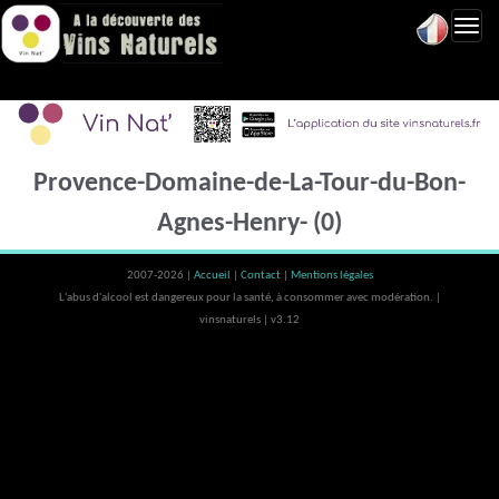
Toggl
navig
Provence-Domaine-de-La-Tour-du-Bon-
Agnes-Henry- (0)
2007-2026 |
Accueil
|
Contact
|
Mentions légales
L'abus d'alcool est dangereux pour la santé, à consommer avec modération. |
vinsnaturels | v3.12