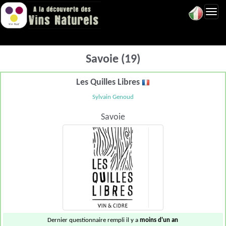
Toggl
navig
Savoie (19)
Les Quilles Libres
Sylvain Genoud
Savoie
Dernier questionnaire rempli il y a
moins d'un an