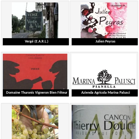
Hausherr Hubert
Georget Michaël
Alsace
Languedoc-Roussillon
Scheda dettagliata
Scheda dettagliata
Vergé (E.A.R.L.)
Julien Peyras
Vergé Gilles et Catherine
Peyras Julien
Bourgogne
Languedoc-Roussillon
Scheda dettagliata
Scheda dettagliata
Domaine Thuronis Vigneron Bien Fêteur
Azienda Agricola Marina Palusci
Coulange Alexandre
D'Addario Massimiliano
Languedoc-Roussillon
Autre-Pays - Italie
Scheda dettagliata
Scheda dettagliata