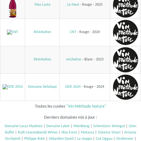
Mas Lasta
Là-Haut
- Rouge - 2025
Rêvinlution
CNT
- Rouge - 2024
Rêvinlution
micheline
- Blanc - 2023
Domaine Delahaye
DOE 2024
- Rouge - 2024
Toutes les cuvées
"Vin Méthode Nature"
Derniers domaines mis à jour :
Domaine Lucas Madonia
|
Domaine Labet
|
Meinklang
|
Schmelzers Weingut
|
Liten
Buffel
|
Ruth Lewandowski Wines
|
Hiyu Farm
|
Matassa
|
Sistema Vinari
|
Arianna
Occhipinti
|
Philippe Kuhn
|
Sébastien David
|
La stoppa
|
Gut Oggau
|
Strohmeier
|