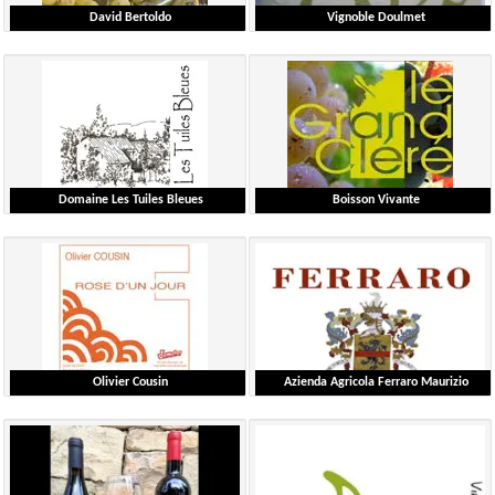
David Bertoldo
Vignoble Doulmet
Bertoldo David
Doulmet Thierry
Ardèche
Ardèche
Scheda dettagliata
Scheda dettagliata
Domaine Les Tuiles Bleues
Boisson Vivante
Laforest Céline
Blanchard François
Provence
Loire
Scheda dettagliata
Scheda dettagliata
Olivier Cousin
Azienda Agricola Ferraro Maurizio
Cousin Olivier
Maurizio Ferraro
Loire
Piemonte
Scheda dettagliata
Scheda dettagliata