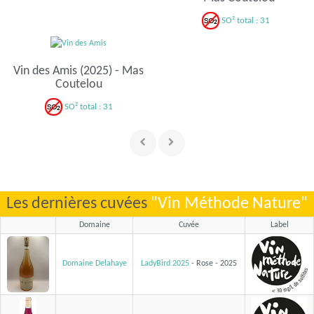
SO² total : 31
Vin des Amis (2025) - Mas
Coutelou
SO² total : 31
Les dernières cuvées
"Vin Méthode Nature"
Domaine
Cuvée
Label
Domaine Delahaye
LadyBird 2025
- Rose - 2025