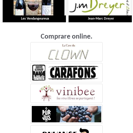
Les Vendangeureux
Jean-Marc Dreyer
Gautier Erwan
Dreyer Jean-Marc
Comprare online.
Languedoc-Roussillon
Alsace
Scheda dettagliata
Scheda dettagliata