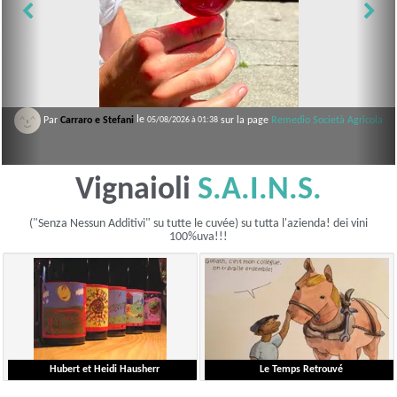
ni
le
Par
Carraro e Stefani
sur la page
le
Remedio Società Agricola
sur la page
Remedio Società Agricola
05/08/2026 à 01:38
05/08/2026 à 01:38
Vignaioli
S.A.I.N.S.
("Senza Nessun Additivi" su tutte le cuvée) su tutta l'azienda! dei vini
100%uva!!!
Hubert et Heidi Hausherr
Le Temps Retrouvé